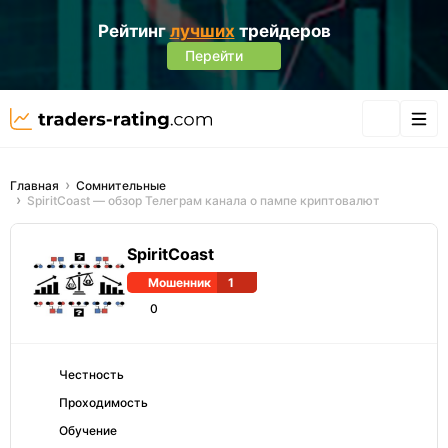
Рейтинг
лучших
трейдеров
Перейти
Главная
Сомнительные
SpiritCoast — обзор Телеграм канала о пампе криптовалют
SpiritCoast
Мошенник
1
0
Честность
Проходимость
Обучение