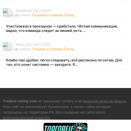
ЮлияFan, 08.11.2025
К статье:
Отзывы о ставках Corna...
Участвовала в проходном — сработало. Чёткая коммуникация,
видно, что команда следит за линией, есть ...
Илья_Sm, 08.11.2025
К статье:
Отзывы о ставках Corna...
Комбо-пак удобен: легко следовать, всё расписано по сетам. Для
тех, кто хочет системно — заходите. Я...
Traders-rating.com
не принимает оплату и не
проводит игры на деньги.
Наш сайт не рекламирует букмекеров, а также сайты которые
запрещены на территории РФ. Все сведения на сайте носят
информационный характер.
По всем вопросам пишите на почту
proverkabet@gmail.com