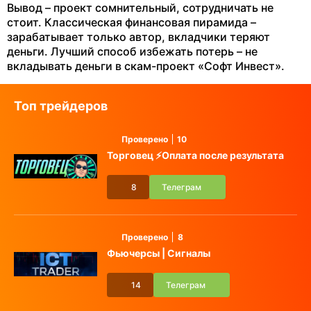
Вывод – проект сомнительный, сотрудничать не
стоит. Классическая финансовая пирамида –
зарабатывает только автор, вкладчики теряют
деньги. Лучший способ избежать потерь – не
вкладывать деньги в скам-проект «Софт Инвест».
Топ трейдеров
Проверено
10
Торговец ⚡️Оплата после результата
8
Телеграм
Проверено
8
Фьючерсы | Сигналы
14
Телеграм