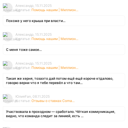
Александр, 15.11.2025
К статье:
Помощь нашим | Миллион...
Похоже у него крыша при власти...
Александр, 15.11.2025
К статье:
Помощь нашим | Миллион...
С меня тоже самое...
Александр, 15.11.2025
К статье:
Помощь нашим | Миллион...
Такая же херня, тозаэто дай потом ещё ещё короче ктдалово,
говорю верни что я тебе перевёл а что там...
ЮлияFan, 08.11.2025
К статье:
Отзывы о ставках Corna...
Участвовала в проходном — сработало. Чёткая коммуникация,
видно, что команда следит за линией, есть ...