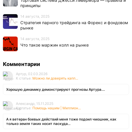
Торговая система Джесси Ливермора — правила и
принципы
14 августа, 2025
Стратегия парного трейдинга на Форекс и фондовом
рынке
14 августа, 2025
Что такое маржин колл на рынке
Комментарии
Артур, 02.03.2026
К статье:
Можно ли доверять капп...
Хорошую динамику демонстрируют прогнозы Артура....
Александр, 15.11.2025
К статье:
Помощь нашим | Миллион...
А я ветеран боевых действий меня тоже подоил чмошник, как
только земля таких носит паскуда...