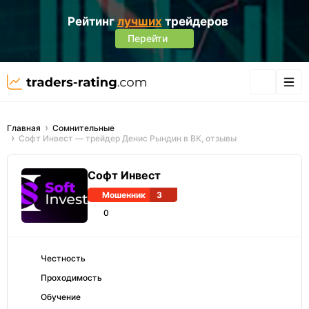
Рейтинг
лучших
трейдеров
Перейти
Главная
Сомнительные
Софт Инвест — трейдер Денис Рындин в ВК, отзывы
Софт Инвест
Мошенник
3
0
Честность
Проходимость
Обучение