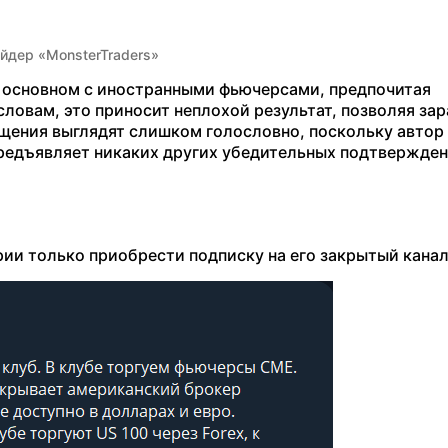
йдер «MonsterTraders»
в основном с иностранными фьючерсами, предпочитая
о словам, это приносит неплохой результат, позволяя за
бщения выглядят слишком голословно, поскольку автор
 предъявляет никаких других убедительных подтвержде
рии только приобрести подписку на его закрытый канал