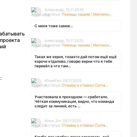
Александр, 15.11.2025
К статье:
Помощь нашим | Миллион...
С меня тоже самое...
рабатывать
 проекта
Александр, 15.11.2025
К статье:
Помощь нашим | Миллион...
ний
Такая же херня, тозаэто дай потом ещё ещё
короче ктдалово, говорю верни что я тебе
перевёл а что там...
:
ЮлияFan, 08.11.2025
К статье:
Отзывы о ставках Corna...
Участвовала в проходном — сработало.
Чёткая коммуникация, видно, что команда
следит за линией, есть ...
Илья_Sm, 08.11.2025
К статье:
Отзывы о ставках Corna...
Комбо-пак удобен: легко следовать, всё