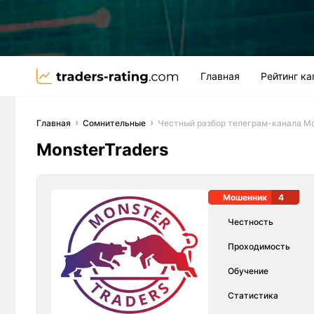
Главная
Рейтинг к
Главная
Сомнительные
Честный разбор телеграм-канала Mo
MonsterTraders
Мошенник
4
Честность
Проходимость
Обучение
Статистика