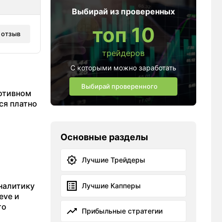
Выбирай из проверенных
топ 10
 отзыв
трейдеров
С которыми можно заработать
Выбирай проверенного
ротивном
ся платно
и
Основные разделы
Лучшие Трейдеры
аналитику
Лучшие Капперы
eve и
то
Прибыльные стратегии