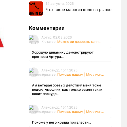
14 августа, 2025
Что такое маржин колл на рынке
Комментарии
Артур, 02.03.2026
К статье:
Можно ли доверять капп...
Хорошую динамику демонстрируют
прогнозы Артура....
Александр, 15.11.2025
К статье:
Помощь нашим | Миллион...
А я ветеран боевых действий меня тоже
подоил чмошник, как только земля таких
носит паскуда...
Александр, 15.11.2025
К статье:
Помощь нашим | Миллион...
Похоже у него крыша при власти...