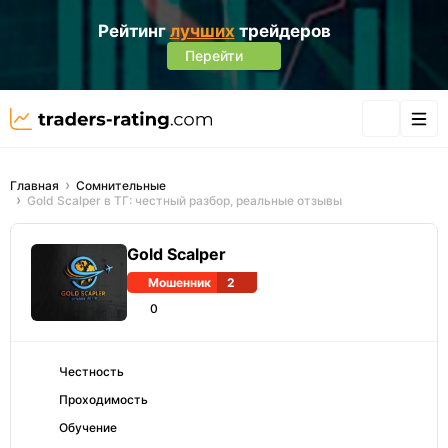
Рейтинг
лучших
трейдеров
Перейти
Главная
Сомнительные
Gold Scalper в ТГ: честный разбор, реальные отзывы
Gold Scalper
Мошенник
2
0
Честность
Проходимость
Обучение