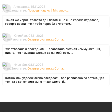
Александр, 15.11.2025
К статье:
Помощь нашим | Миллион...
Такая же херня, тозаэто дай потом ещё ещё короче ктдалово,
говорю верни что я тебе перевёл а что там...
ЮлияFan, 08.11.2025
К статье:
Отзывы о ставках Corna...
Участвовала в проходном — сработало. Чёткая коммуникация,
видно, что команда следит за линией, есть ...
Илья_Sm, 08.11.2025
К статье:
Отзывы о ставках Corna...
Комбо-пак удобен: легко следовать, всё расписано по сетам. Для
тех, кто хочет системно — заходите. Я...