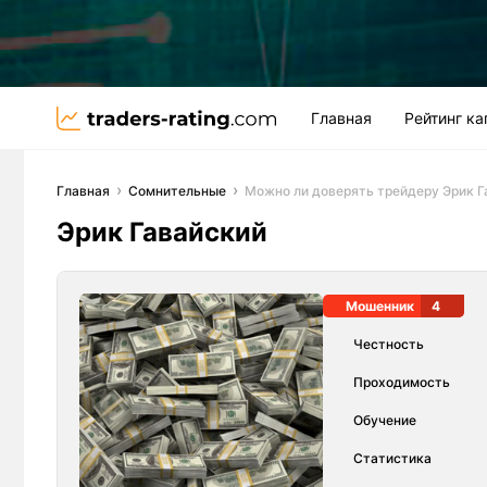
Главная
Рейтинг к
Главная
Сомнительные
Можно ли доверять трейдеру Эрик Г
Эрик Гавайский
Мошенник
4
Честность
Проходимость
Обучение
Статистика