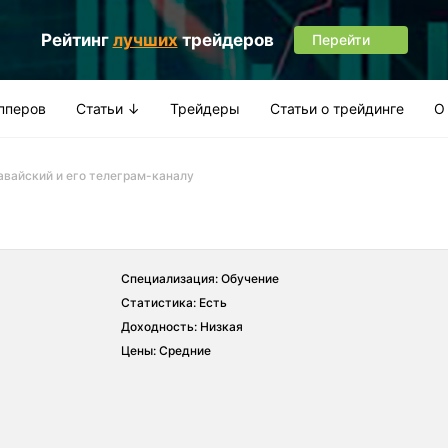
Рейтинг
лучших
трейдеров
Перейти
апперов
Статьи ↓
Трейдеры
Статьи о трейдинге
О
авайский и его телеграм-каналу
Специализация: Обучение
Статистика: Есть
Доходность: Низкая
Цены: Средние