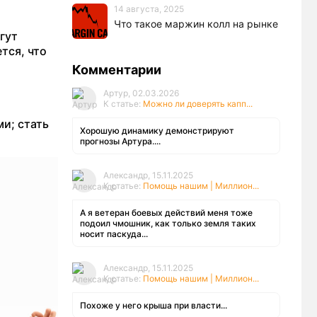
14 августа, 2025
Что такое маржин колл на рынке
гут
тся, что
Комментарии
Артур, 02.03.2026
К статье:
Можно ли доверять капп...
и; стать
Хорошую динамику демонстрируют
прогнозы Артура....
Александр, 15.11.2025
К статье:
Помощь нашим | Миллион...
А я ветеран боевых действий меня тоже
подоил чмошник, как только земля таких
носит паскуда...
Александр, 15.11.2025
К статье:
Помощь нашим | Миллион...
Похоже у него крыша при власти...