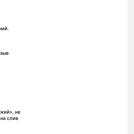
ний.
тзыв
кий», не
 на слив