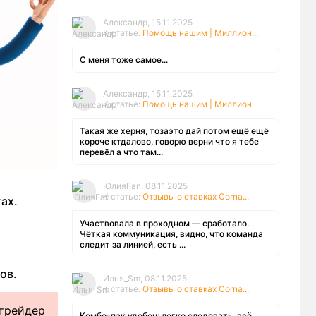
Александр, 15.11.2025
К статье:
Помощь нашим | Миллион...
С меня тоже самое...
Александр, 15.11.2025
К статье:
Помощь нашим | Миллион...
Такая же херня, тозаэто дай потом ещё ещё
короче ктдалово, говорю верни что я тебе
перевёл а что там...
ЮлияFan, 08.11.2025
К статье:
Отзывы о ставках Corna...
ах.
Участвовала в проходном — сработало.
Чёткая коммуникация, видно, что команда
следит за линией, есть ...
ов.
Илья_Sm, 08.11.2025
К статье:
Отзывы о ставках Corna...
 трейдер
Комбо-пак удобен: легко следовать, всё