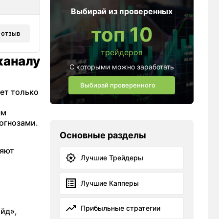
Выбирай из проверенных
топ 10
 отзыв
трейдеров
каналу
С которыми можно заработать
Выбирай проверенного
ет только
ым
огнозами.
Основные разделы
ляют
Лучшие Трейдеры
Лучшие Капперы
Прибыльные стратегии
йд»,