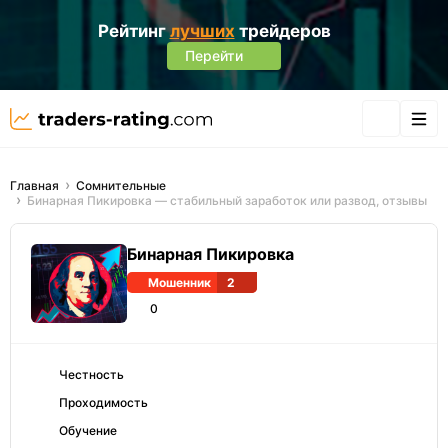
Рейтинг
лучших
трейдеров
Перейти
Главная
Сомнительные
Бинарная Пикировка — стабильный заработок или развод, отзывы
Бинарная Пикировка
Мошенник
2
0
Честность
Проходимость
Обучение