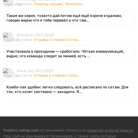
К статье:
Помощь нашим | Миллион...
Такая же херня, тозаэто дай потом ещё ещё короче ктдалово,
говорю верни что я тебе перевёл а что там...
ЮлияFan, 08.11.2025
К статье:
Отзывы о ставках Corna...
Участвовала в проходном — сработало. Чёткая коммуникация,
видно, что команда следит за линией, есть ...
Илья_Sm, 08.11.2025
К статье:
Отзывы о ставках Corna...
Комбо-пак удобен: легко следовать, всё расписано по сетам. Для
тех, кто хочет системно — заходите. Я...
Traders-rating.com
не принимает оплату и не
проводит игры на деньги.
Наш сайт не рекламирует букмекеров, а также сайты которые