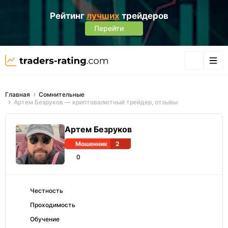
Рейтинг
лучших
трейдеров
Перейти
Главная
Сомнительные
Артем Безруков — криптовалютный трейдер, отзывы
Артем Безруков
Мошенник
2
0
Честность
Проходимость
Обучение