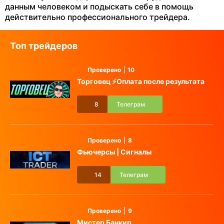
данным человеком и подыскать себе в помощь
действительно профессионального трейдера.
Топ трейдеров
Проверено
10
Торговец ⚡️Оплата после результата
8
Телеграм
Проверено
8
Фьючерсы | Сигналы
14
Телеграм
Проверено
9
Мистер Банкир