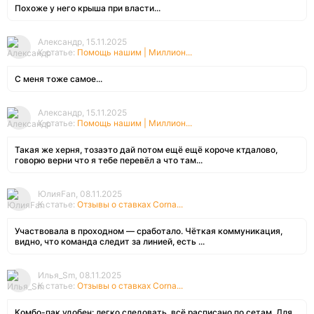
Похоже у него крыша при власти...
Александр, 15.11.2025
К статье:
Помощь нашим | Миллион...
С меня тоже самое...
Александр, 15.11.2025
К статье:
Помощь нашим | Миллион...
Такая же херня, тозаэто дай потом ещё ещё короче ктдалово,
говорю верни что я тебе перевёл а что там...
ЮлияFan, 08.11.2025
К статье:
Отзывы о ставках Corna...
Участвовала в проходном — сработало. Чёткая коммуникация,
видно, что команда следит за линией, есть ...
Илья_Sm, 08.11.2025
К статье:
Отзывы о ставках Corna...
Комбо-пак удобен: легко следовать, всё расписано по сетам. Для