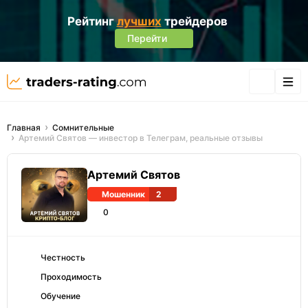
Рейтинг
лучших
трейдеров
Перейти
Главная
Сомнительные
Артемий Святов — инвестор в Телеграм, реальные отзывы
Артемий Святов
Мошенник
2
0
Честность
Проходимость
Обучение