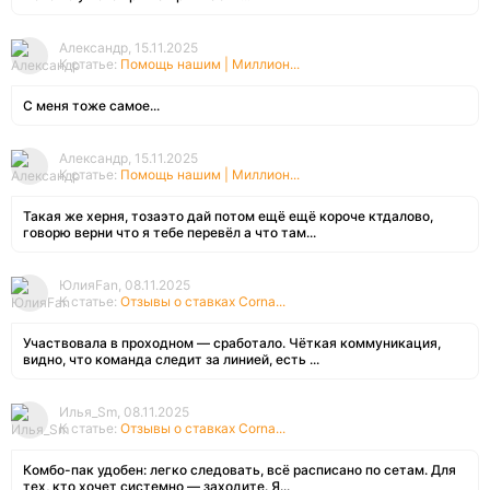
Александр, 15.11.2025
К статье:
Помощь нашим | Миллион...
С меня тоже самое...
Александр, 15.11.2025
К статье:
Помощь нашим | Миллион...
Такая же херня, тозаэто дай потом ещё ещё короче ктдалово,
говорю верни что я тебе перевёл а что там...
ЮлияFan, 08.11.2025
К статье:
Отзывы о ставках Corna...
Участвовала в проходном — сработало. Чёткая коммуникация,
видно, что команда следит за линией, есть ...
Илья_Sm, 08.11.2025
К статье:
Отзывы о ставках Corna...
Комбо-пак удобен: легко следовать, всё расписано по сетам. Для
тех, кто хочет системно — заходите. Я...