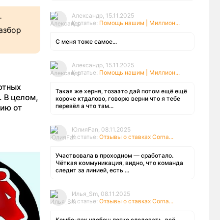
Александр, 15.11.2025
т
К статье:
Помощь нашим | Миллион...
азбор
С меня тоже самое...
Александр, 15.11.2025
К статье:
Помощь нашим | Миллион...
ютных
Такая же херня, тозаэто дай потом ещё ещё
 В целом,
короче ктдалово, говорю верни что я тебе
перевёл а что там...
сию от
ЮлияFan, 08.11.2025
К статье:
Отзывы о ставках Corna...
Участвовала в проходном — сработало.
Чёткая коммуникация, видно, что команда
следит за линией, есть ...
Илья_Sm, 08.11.2025
К статье:
Отзывы о ставках Corna...
Комбо-пак удобен: легко следовать, всё