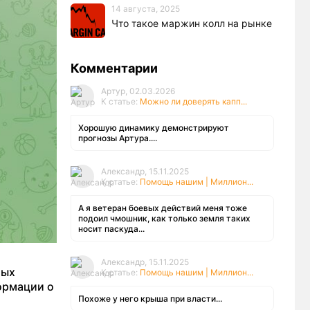
14 августа, 2025
Что такое маржин колл на рынке
Комментарии
Артур, 02.03.2026
К статье:
Можно ли доверять капп...
Хорошую динамику демонстрируют
прогнозы Артура....
Александр, 15.11.2025
К статье:
Помощь нашим | Миллион...
А я ветеран боевых действий меня тоже
подоил чмошник, как только земля таких
носит паскуда...
Александр, 15.11.2025
мых
К статье:
Помощь нашим | Миллион...
ормации о
Похоже у него крыша при власти...