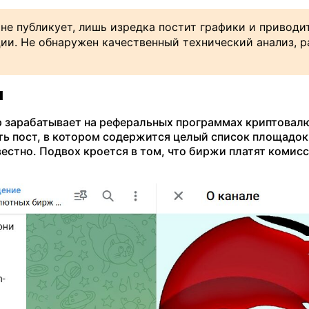
 не публикует, лишь изредка постит графики и приводи
и. Не обнаружен качественный технический анализ, р
ы
р зарабатывает на реферальных программах криптовал
ь пост, в котором содержится целый список площадок.
вестно. Подвох кроется в том, что биржи платят комис