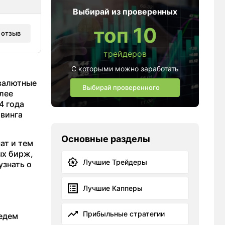
Выбирай из проверенных
топ 10
 отзыв
трейдеров
С которыми можно заработать
овалютные
Выбирай проверенного
лее
4 года
лвинга
Основные разделы
ат и тем
ых бирж,
Лучшие Трейдеры
узнать о
Лучшие Капперы
Прибыльные стратегии
ведем