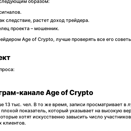
 следующим образом:
сигналов.
ак следствие, растет доход трейдера.
елец проекта – мошенник.
ейдером Age of Crypto, лучше проверять все его советы
ект
проса:
грам-канале Age of Crypto
е 13 тыс. чел. В то же время, записи просматривает в 
ь плохой показатель, который указывает на высокую ве
которые хотят искусственно завысить число участников
х клиентов.