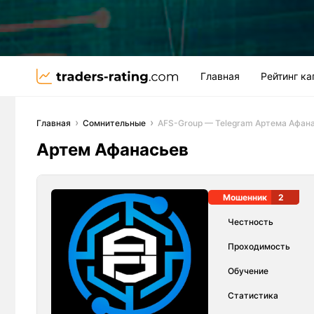
Главная
Рейтинг к
Главная
Сомнительные
AFS-Group — Telegram Артема Афан
Артем Афанасьев
Мошенник
2
Честность
Проходимость
Обучение
Статистика