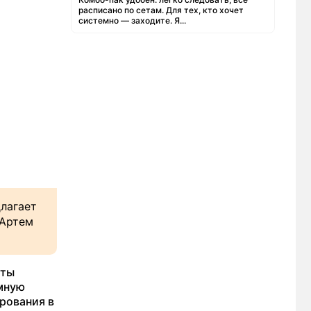
расписано по сетам. Для тех, кто хочет
системно — заходите. Я...
длагает
 Артем
еты
омную
рования в