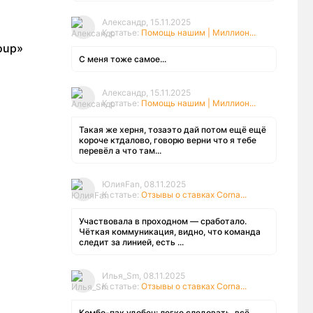
Александр, 15.11.2025
К статье:
Помощь нашим | Миллион...
oup»
С меня тоже самое...
Александр, 15.11.2025
К статье:
Помощь нашим | Миллион...
Такая же херня, тозаэто дай потом ещё ещё
короче ктдалово, говорю верни что я тебе
перевёл а что там...
ЮлияFan, 08.11.2025
К статье:
Отзывы о ставках Corna...
Участвовала в проходном — сработало.
Чёткая коммуникация, видно, что команда
следит за линией, есть ...
Илья_Sm, 08.11.2025
К статье:
Отзывы о ставках Corna...
Комбо-пак удобен: легко следовать, всё