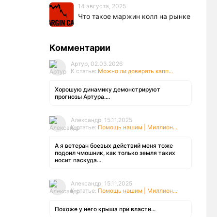
14 августа, 2025
Что такое маржин колл на рынке
Комментарии
Артур, 02.03.2026
К статье:
Можно ли доверять капп...
Хорошую динамику демонстрируют
прогнозы Артура....
Александр, 15.11.2025
К статье:
Помощь нашим | Миллион...
А я ветеран боевых действий меня тоже
подоил чмошник, как только земля таких
носит паскуда...
Александр, 15.11.2025
К статье:
Помощь нашим | Миллион...
Похоже у него крыша при власти...