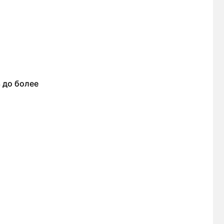
м
 до более