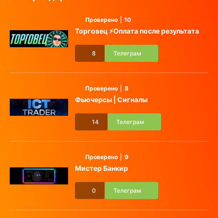
Проверено
10
Торговец ⚡️Оплата после результата
8
Телеграм
Проверено
8
Фьючерсы | Сигналы
14
Телеграм
Проверено
9
Мистер Банкир
0
Телеграм