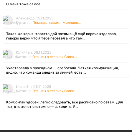
С меня тоже самое...
Александр, 15.11.2025
К статье:
Помощь нашим | Миллион...
Такая же херня, тозаэто дай потом ещё ещё короче ктдалово,
говорю верни что я тебе перевёл а что там...
ЮлияFan, 08.11.2025
К статье:
Отзывы о ставках Corna...
Участвовала в проходном — сработало. Чёткая коммуникация,
видно, что команда следит за линией, есть ...
Илья_Sm, 08.11.2025
К статье:
Отзывы о ставках Corna...
Комбо-пак удобен: легко следовать, всё расписано по сетам. Для
тех, кто хочет системно — заходите. Я...