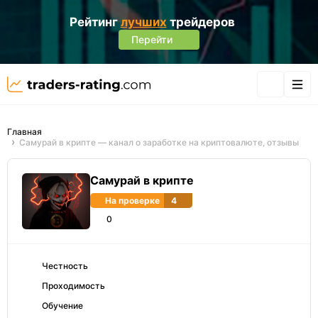
Рейтинг
лучших
трейдеров
Перейти
Главная
Самурай в крипте — канал о заработке на криптовалюте, отзывы
Самурай в крипте
На проверке
4
0
Честность
Проходимость
Обучение