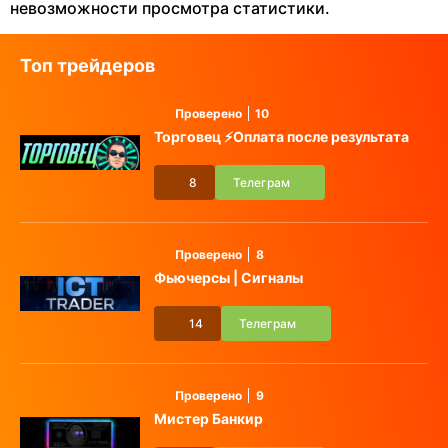
невозможности просмотра статистики.
Топ трейдеров
Проверено
10
Торговец ⚡️Оплата после результата
8
Телеграм
Проверено
8
Фьючерсы | Сигналы
14
Телеграм
Проверено
9
Мистер Банкир