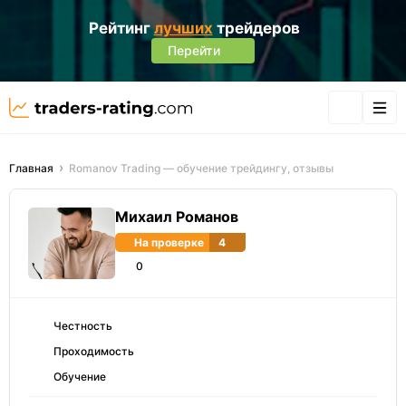
Рейтинг
лучших
трейдеров
Перейти
Главная
Romanov Trading — обучение трейдингу, отзывы
Михаил Романов
На проверке
4
0
Честность
Проходимость
Обучение