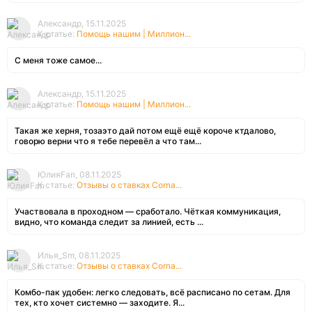
Александр, 15.11.2025
К статье:
Помощь нашим | Миллион...
С меня тоже самое...
Александр, 15.11.2025
К статье:
Помощь нашим | Миллион...
Такая же херня, тозаэто дай потом ещё ещё короче ктдалово,
говорю верни что я тебе перевёл а что там...
ЮлияFan, 08.11.2025
К статье:
Отзывы о ставках Corna...
Участвовала в проходном — сработало. Чёткая коммуникация,
видно, что команда следит за линией, есть ...
Илья_Sm, 08.11.2025
К статье:
Отзывы о ставках Corna...
Комбо-пак удобен: легко следовать, всё расписано по сетам. Для
тех, кто хочет системно — заходите. Я...