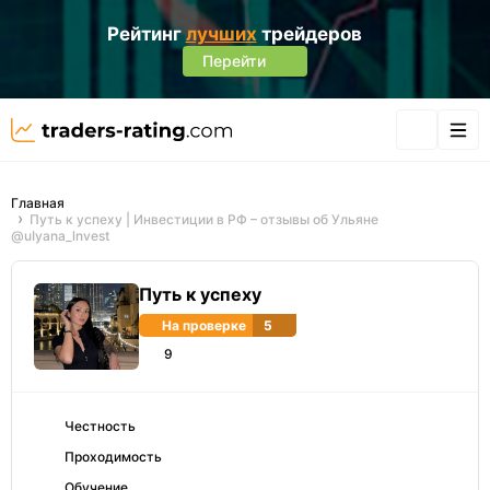
Рейтинг
лучших
трейдеров
Перейти
Главная
Путь к успеху | Инвестиции в РФ – отзывы об Ульяне
@uIyana_lnvest
Путь к успеху
На проверке
5
9
Честность
Проходимость
Обучение