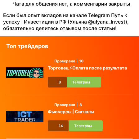
Чата для общения нет, а комментарии закрыты
Если был опыт вкладов на канале Telegram Путь к
успеху | Инвестиции в РФ (Ульяна @uIyana_lnvest),
обязательно делитесь отзывом после статьи!
Топ трейдеров
Проверено
10
Торговец ⚡️Оплата после результата
8
Телеграм
Проверено
8
Фьючерсы | Сигналы
14
Телеграм