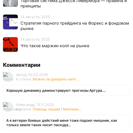
Торговая система Джесси Ливермора — правила и
принципы
14 августа, 2025
Стратегия парного трейдинга на Форекс и фондовом
рынке
14 августа, 2025
Что такое маржин колл на рынке
Комментарии
Артур, 02.03.2026
К статье:
Можно ли доверять капп...
Хорошую динамику демонстрируют прогнозы Артура....
Александр, 15.11.2025
К статье:
Помощь нашим | Миллион...
А я ветеран боевых действий меня тоже подоил чмошник, как
только земля таких носит паскуда...