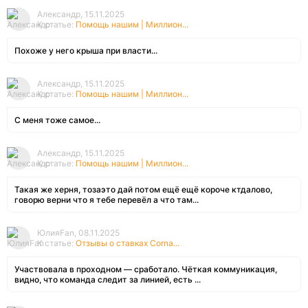
Александр, 15.11.2025
К статье:
Помощь нашим | Миллион...
Похоже у него крыша при власти...
Александр, 15.11.2025
К статье:
Помощь нашим | Миллион...
С меня тоже самое...
Александр, 15.11.2025
К статье:
Помощь нашим | Миллион...
Такая же херня, тозаэто дай потом ещё ещё короче ктдалово,
говорю верни что я тебе перевёл а что там...
ЮлияFan, 08.11.2025
К статье:
Отзывы о ставках Corna...
Участвовала в проходном — сработало. Чёткая коммуникация,
видно, что команда следит за линией, есть ...