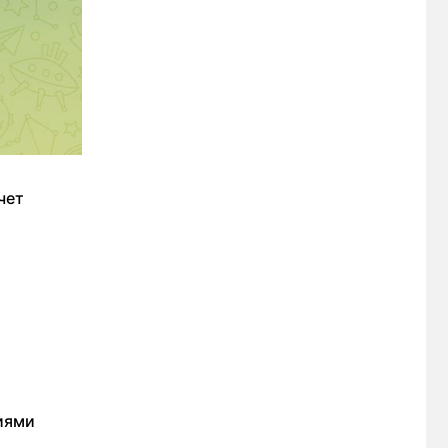
чет
циями