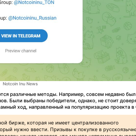
Notcoin Inu News
тся различные методы. Например, совсем недавно бы
в. Были выбраны победители, однако, не стоит довер
амный ход, направленный на популяризацию проекта в 
ной бирже, которая не имеет централизованного
торый нужно ввести. Призывы к покупке в русскоязычн