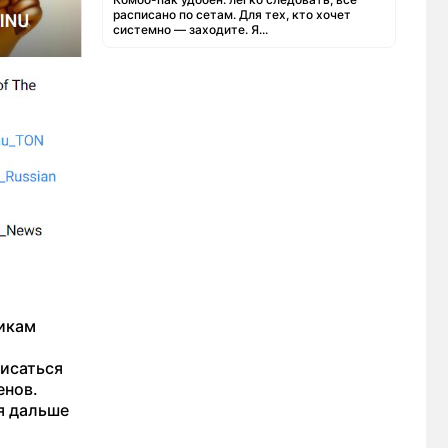
расписано по сетам. Для тех, кто хочет
системно — заходите. Я...
чикам
писаться
енов.
ся дальше