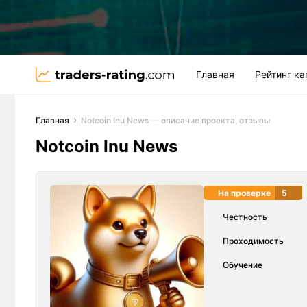
Главная
Рейтинг к
Главная
Notcoin Inu News — описание проекта, отзывы
Notcoin Inu News
На проверке
5
Честность
Проходимость
Обучение