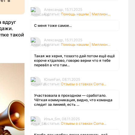
ет в
Александр, 15.11.2025
К статье:
Помощь нашим | Миллион...
а вдруг
С меня тоже самое...
дажи.
упке такой
Александр, 15.11.2025
К статье:
Помощь нашим | Миллион...
Такая же херня, тозаэто дай потом ещё ещё
короче ктдалово, говорю верни что я тебе
перевёл а что там...
ЮлияFan, 08.11.2025
К статье:
Отзывы о ставках Corna...
Участвовала в проходном — сработало.
Чёткая коммуникация, видно, что команда
следит за линией, есть ...
Илья_Sm, 08.11.2025
К статье:
Отзывы о ставках Corna...
Комбо-пак удобен: легко следовать, всё