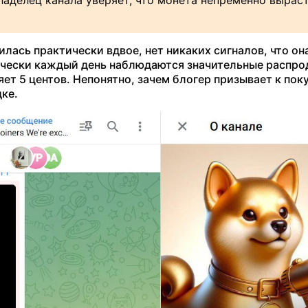
ладелец канала уверяет, что монета непременно выраст
лась практически вдвое, нет никаких сигналов, что он
ически каждый день наблюдаются значительные распро
ет 5 центов. Непонятно, зачем блогер призывает к пок
ке.