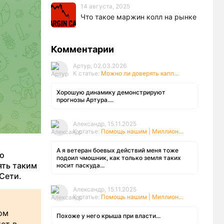
14 августа, 2025
Что такое маржин колл на рынке
Комментарии
Артур, 02.03.2026
К статье:
Можно ли доверять капп...
Хорошую динамику демонстрируют
прогнозы Артура....
Александр, 15.11.2025
К статье:
Помощь нашим | Миллион...
А я ветеран боевых действий меня тоже
ло
подоил чмошник, как только земля таких
ять таким
носит паскуда...
Сети.
Александр, 15.11.2025
К статье:
Помощь нашим | Миллион...
ом
Похоже у него крыша при власти...