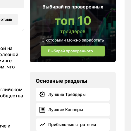
Выбирай из проверенных
топ 10
 отзыв
трейдеров
С которыми можно заработать
ой на
Выбирай проверенного
полезной
минге
ом, что
Основные разделы
нглийском
Лучшие Трейдеры
ообщества
Лучшие Капперы
Прибыльные стратегии
аче и