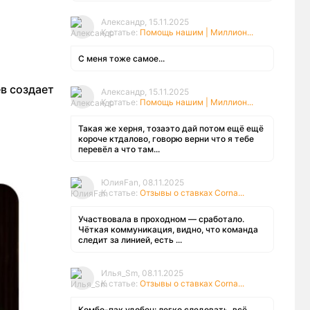
Александр, 15.11.2025
К статье:
Помощь нашим | Миллион...
С меня тоже самое...
в создает
Александр, 15.11.2025
К статье:
Помощь нашим | Миллион...
Такая же херня, тозаэто дай потом ещё ещё
короче ктдалово, говорю верни что я тебе
перевёл а что там...
ЮлияFan, 08.11.2025
К статье:
Отзывы о ставках Corna...
Участвовала в проходном — сработало.
Чёткая коммуникация, видно, что команда
следит за линией, есть ...
Илья_Sm, 08.11.2025
К статье:
Отзывы о ставках Corna...
Комбо-пак удобен: легко следовать, всё