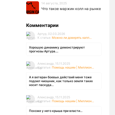
14 августа, 2025
Что такое маржин колл на рынке
Комментарии
Артур, 02.03.2026
К статье:
Можно ли доверять капп...
Хорошую динамику демонстрируют
прогнозы Артура....
Александр, 15.11.2025
К статье:
Помощь нашим | Миллион...
А я ветеран боевых действий меня тоже
подоил чмошник, как только земля таких
носит паскуда...
Александр, 15.11.2025
К статье:
Помощь нашим | Миллион...
Похоже у него крыша при власти...