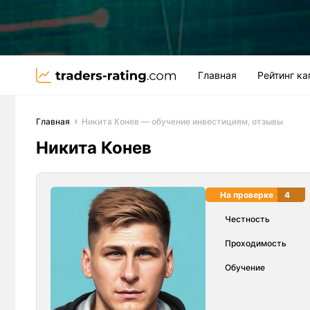
Главная
Рейтинг к
Главная
Никита Конев — обучение инвестициям, отзывы
Никита Конев
На проверке
4
Честность
Проходимость
Обучение