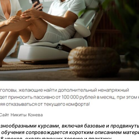
Сайт Никиты Конева
азнообразными курсами, включая базовые и продвинут
т обучения сопровождается коротким описанием матер
 28 уроков, охватывающих теорию и практику