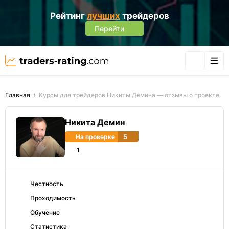
Рейтинг
лучших
трейдеров
Перейти
Главная
Курсы для трейдеров Никиты Демина — отзывы о проекте
Никита Демин
На проверке
5
1
Честность
Проходимость
Обучение
Статистика