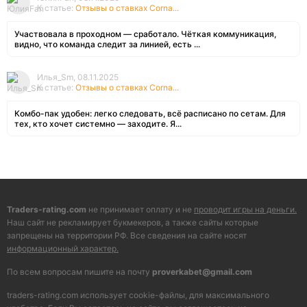
К статье:
Отзывы о ставках Corna...
Участвовала в проходном — сработало. Чёткая коммуникация,
видно, что команда следит за линией, есть ...
Илья_Sm, 08.11.2025
К статье:
Отзывы о ставках Corna...
Комбо-пак удобен: легко следовать, всё расписано по сетам. Для
тех, кто хочет системно — заходите. Я...
Traders-rating.com
не принимает оплату и не
проводит игры на деньги.
Наш сайт не рекламирует букмекеров, а также сайты которые
запрещены на территории РФ. Все сведения на сайте носят
информационный характер.
По всем вопросам пишите на почту
proverkabet@gmail.com
traders-rating.com использует cookie-файлы, для максимального