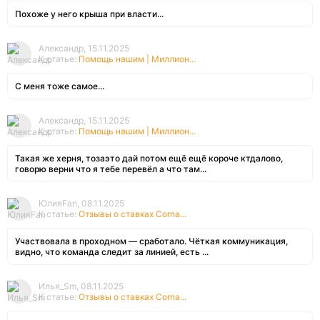
Похоже у него крыша при власти...
Александр, 15.11.2025
К статье:
Помощь нашим | Миллион...
С меня тоже самое...
Александр, 15.11.2025
К статье:
Помощь нашим | Миллион...
Такая же херня, тозаэто дай потом ещё ещё короче ктдалово,
говорю верни что я тебе перевёл а что там...
ЮлияFan, 08.11.2025
К статье:
Отзывы о ставках Corna...
Участвовала в проходном — сработало. Чёткая коммуникация,
видно, что команда следит за линией, есть ...
Илья_Sm, 08.11.2025
К статье:
Отзывы о ставках Corna...