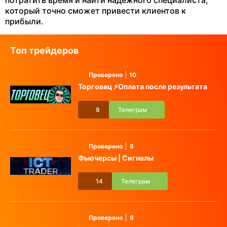
потратить время и найти надежного специалиста,
который точно сможет привести клиентов к
прибыли.
Топ трейдеров
Проверено
10
Торговец ⚡️Оплата после результата
8
Телеграм
Проверено
8
Фьючерсы | Сигналы
14
Телеграм
Проверено
9