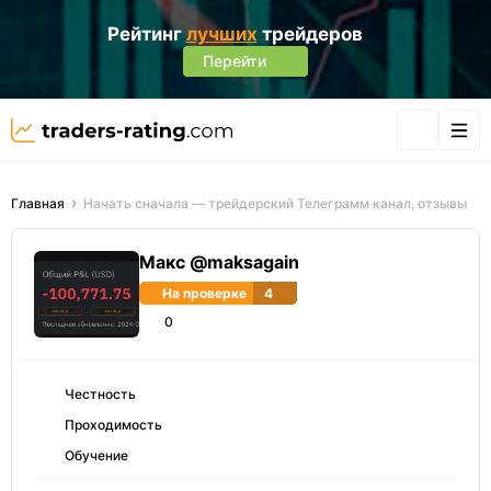
Рейтинг
лучших
трейдеров
Перейти
Главная
Начать сначала — трейдерский Телеграмм канал, отзывы
Макс @maksagain
На проверке
4
0
Честность
Проходимость
Обучение