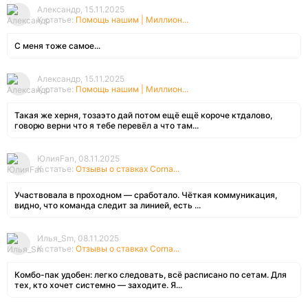
Александр, 15.11.2025
К статье:
Помощь нашим | Миллион...
С меня тоже самое...
Александр, 15.11.2025
К статье:
Помощь нашим | Миллион...
Такая же херня, тозаэто дай потом ещё ещё короче ктдалово,
говорю верни что я тебе перевёл а что там...
ЮлияFan, 08.11.2025
К статье:
Отзывы о ставках Corna...
Участвовала в проходном — сработало. Чёткая коммуникация,
видно, что команда следит за линией, есть ...
Илья_Sm, 08.11.2025
К статье:
Отзывы о ставках Corna...
Комбо-пак удобен: легко следовать, всё расписано по сетам. Для
тех, кто хочет системно — заходите. Я...