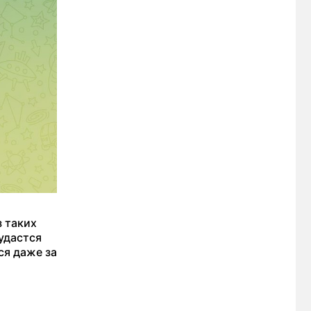
з таких
удастся
ся даже за