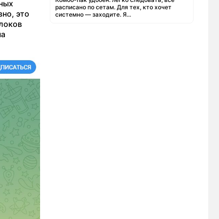
нных
расписано по сетам. Для тех, кто хочет
но, это
системно — заходите. Я...
блоков
на