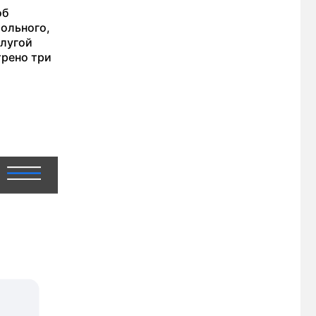
об
мольного,
слугой
трено три