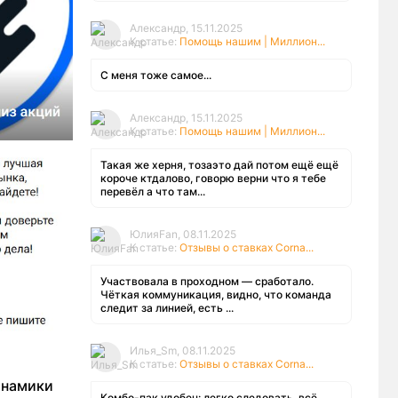
Александр, 15.11.2025
К статье:
Помощь нашим | Миллион...
С меня тоже самое...
Александр, 15.11.2025
К статье:
Помощь нашим | Миллион...
Такая же херня, тозаэто дай потом ещё ещё
короче ктдалово, говорю верни что я тебе
перевёл а что там...
ЮлияFan, 08.11.2025
К статье:
Отзывы о ставках Corna...
Участвовала в проходном — сработало.
Чёткая коммуникация, видно, что команда
следит за линией, есть ...
Илья_Sm, 08.11.2025
К статье:
Отзывы о ставках Corna...
инамики
Комбо-пак удобен: легко следовать, всё