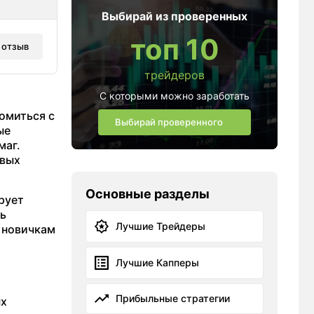
Выбирай из проверенных
топ 10
 отзыв
трейдеров
С которыми можно заработать
омиться с
Выбирай проверенного
ые
маг.
евых
Основные разделы
рует
ть
Лучшие Трейдеры
 новичкам
Лучшие Капперы
Прибыльные стратегии
ых