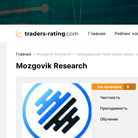
Главная
Рейтинг к
Главная
Mozgovik Research — трейдерский Телеграмм канал, 
Mozgovik Research
На проверке
5
Честность
Проходимость
Обучение