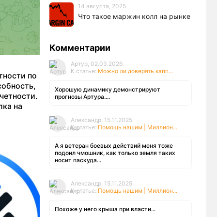
14 августа, 2025
Что такое маржин колл на рынке
Комментарии
Артур, 02.03.2026
К статье:
Можно ли доверять капп...
тности по
собность,
Хорошую динамику демонстрируют
четности.
прогнозы Артура....
лка на
Александр, 15.11.2025
К статье:
Помощь нашим | Миллион...
А я ветеран боевых действий меня тоже
подоил чмошник, как только земля таких
носит паскуда...
Александр, 15.11.2025
К статье:
Помощь нашим | Миллион...
Похоже у него крыша при власти...