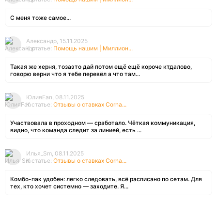
С меня тоже самое...
Александр, 15.11.2025
К статье:
Помощь нашим | Миллион...
Такая же херня, тозаэто дай потом ещё ещё короче ктдалово,
говорю верни что я тебе перевёл а что там...
ЮлияFan, 08.11.2025
К статье:
Отзывы о ставках Corna...
Участвовала в проходном — сработало. Чёткая коммуникация,
видно, что команда следит за линией, есть ...
Илья_Sm, 08.11.2025
К статье:
Отзывы о ставках Corna...
Комбо-пак удобен: легко следовать, всё расписано по сетам. Для
тех, кто хочет системно — заходите. Я...