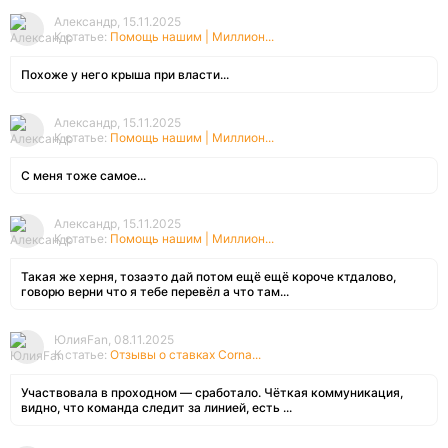
Александр, 15.11.2025
К статье:
Помощь нашим | Миллион...
Похоже у него крыша при власти...
Александр, 15.11.2025
К статье:
Помощь нашим | Миллион...
С меня тоже самое...
Александр, 15.11.2025
К статье:
Помощь нашим | Миллион...
Такая же херня, тозаэто дай потом ещё ещё короче ктдалово,
говорю верни что я тебе перевёл а что там...
ЮлияFan, 08.11.2025
К статье:
Отзывы о ставках Corna...
Участвовала в проходном — сработало. Чёткая коммуникация,
видно, что команда следит за линией, есть ...