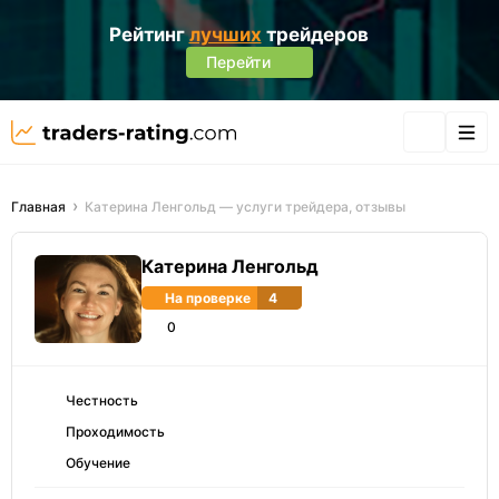
Рейтинг
лучших
трейдеров
Перейти
Главная
Катерина Ленгольд — услуги трейдера, отзывы
Катерина Ленгольд
На проверке
4
0
Честность
Проходимость
Обучение