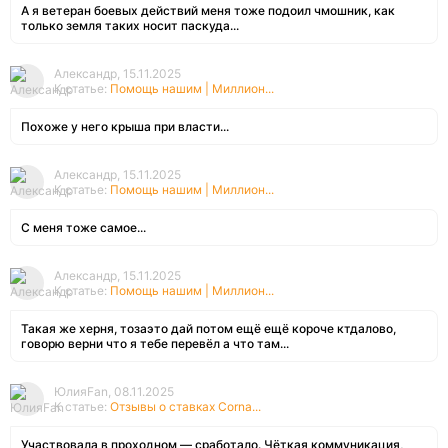
А я ветеран боевых действий меня тоже подоил чмошник, как
только земля таких носит паскуда...
Александр, 15.11.2025
К статье:
Помощь нашим | Миллион...
Похоже у него крыша при власти...
Александр, 15.11.2025
К статье:
Помощь нашим | Миллион...
С меня тоже самое...
Александр, 15.11.2025
К статье:
Помощь нашим | Миллион...
Такая же херня, тозаэто дай потом ещё ещё короче ктдалово,
говорю верни что я тебе перевёл а что там...
ЮлияFan, 08.11.2025
К статье:
Отзывы о ставках Corna...
Участвовала в проходном — сработало. Чёткая коммуникация,