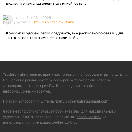
видно, что команда следит за линией, есть ...
Илья_Sm, 08.11.2025
К статье:
Отзывы о ставках Corna...
Комбо-пак удобен: легко следовать, всё расписано по сетам. Для
тех, кто хочет системно — заходите. Я...
Traders-rating.com
не принимает оплату и не
проводит игры на деньги.
Наш сайт не рекламирует букмекеров, а также сайты которые
запрещены на территории РФ. Все сведения на сайте носят
информационный характер.
По всем вопросам пишите на почту
proverkabet@gmail.com
traders-rating.com использует cookie-файлы, для максимального
удобства. Если Вы остаетесь на сайте, вы
соглашаетесь
на
использование нами ваших cookie-файлов.