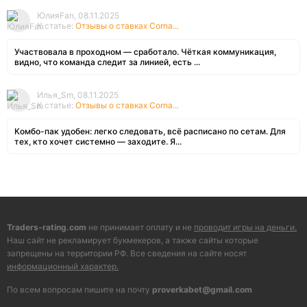
ЮлияFan, 08.11.2025
К статье:
Отзывы о ставках Corna...
Участвовала в проходном — сработало. Чёткая коммуникация,
видно, что команда следит за линией, есть ...
Илья_Sm, 08.11.2025
К статье:
Отзывы о ставках Corna...
Комбо-пак удобен: легко следовать, всё расписано по сетам. Для
тех, кто хочет системно — заходите. Я...
Traders-rating.com
не принимает оплату и не
проводит игры на деньги.
Наш сайт не рекламирует букмекеров, а также сайты которые
запрещены на территории РФ. Все сведения на сайте носят
информационный характер.
По всем вопросам пишите на почту
proverkabet@gmail.com