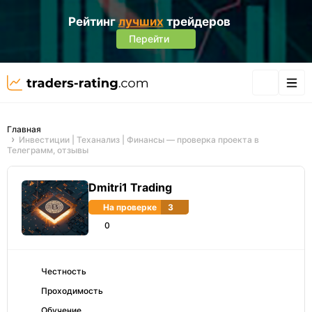
Рейтинг
лучших
трейдеров
Перейти
Главная
Инвестиции | Теханализ | Финансы — проверка проекта в
Телеграмм, отзывы
Dmitri1 Trading
На проверке
3
0
Честность
Проходимость
Обучение