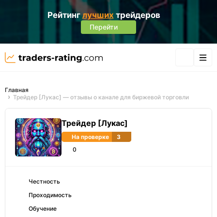
Рейтинг
лучших
трейдеров
Перейти
Главная
Трейдер [Лукас] — отзывы о канале для биржевой торговли
Трейдер [Лукас]
На проверке
3
0
Честность
Проходимость
Обучение