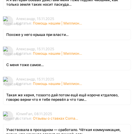
только земля таких носит паскуда...
Александр, 15.11.2025
К статье:
Помощь нашим | Миллион...
Похоже у него крыша при власти...
Александр, 15.11.2025
К статье:
Помощь нашим | Миллион...
С меня тоже самое...
Александр, 15.11.2025
К статье:
Помощь нашим | Миллион...
Такая же херня, тозаэто дай потом ещё ещё короче ктдалово,
говорю верни что я тебе перевёл а что там...
ЮлияFan, 08.11.2025
К статье:
Отзывы о ставках Corna...
Участвовала в проходном — сработало. Чёткая коммуникация,