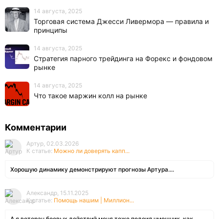
14 августа, 2025
Торговая система Джесси Ливермора — правила и
принципы
14 августа, 2025
Стратегия парного трейдинга на Форекс и фондовом
рынке
14 августа, 2025
Что такое маржин колл на рынке
Комментарии
Артур, 02.03.2026
К статье:
Можно ли доверять капп...
Хорошую динамику демонстрируют прогнозы Артура....
Александр, 15.11.2025
К статье:
Помощь нашим | Миллион...
А я ветеран боевых действий меня тоже подоил чмошник, как