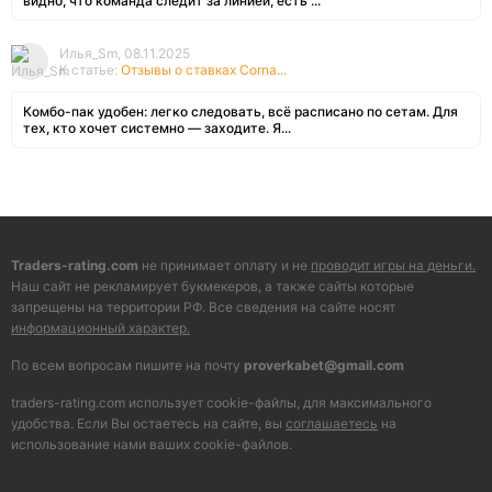
видно, что команда следит за линией, есть ...
Илья_Sm, 08.11.2025
К статье:
Отзывы о ставках Corna...
Комбо-пак удобен: легко следовать, всё расписано по сетам. Для
тех, кто хочет системно — заходите. Я...
Traders-rating.com
не принимает оплату и не
проводит игры на деньги.
Наш сайт не рекламирует букмекеров, а также сайты которые
запрещены на территории РФ. Все сведения на сайте носят
информационный характер.
По всем вопросам пишите на почту
proverkabet@gmail.com
traders-rating.com использует cookie-файлы, для максимального
удобства. Если Вы остаетесь на сайте, вы
соглашаетесь
на
использование нами ваших cookie-файлов.