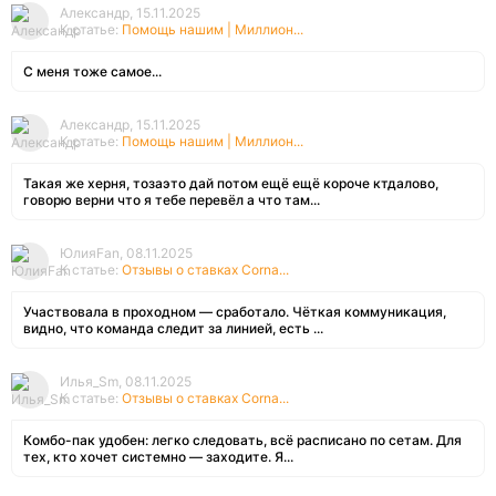
Александр, 15.11.2025
К статье:
Помощь нашим | Миллион...
С меня тоже самое...
Александр, 15.11.2025
К статье:
Помощь нашим | Миллион...
Такая же херня, тозаэто дай потом ещё ещё короче ктдалово,
говорю верни что я тебе перевёл а что там...
ЮлияFan, 08.11.2025
К статье:
Отзывы о ставках Corna...
Участвовала в проходном — сработало. Чёткая коммуникация,
видно, что команда следит за линией, есть ...
Илья_Sm, 08.11.2025
К статье:
Отзывы о ставках Corna...
Комбо-пак удобен: легко следовать, всё расписано по сетам. Для
тех, кто хочет системно — заходите. Я...