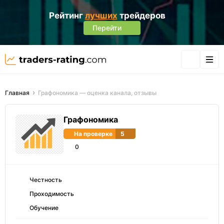
Рейтинг
лучших
трейдеров
Перейти
Главная
Графономика — оценка канала, отзывы
Графономика
На проверке
5
0
Честность
Проходимость
Обучение