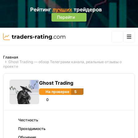
Рейтинг
лучших
трейдеров
Перейти
Главная
Ghost Trading — обзор Телеграмм канала, реальные отзывы о
проекте
Ghost Trading
На проверке
5
0
Честность
Проходимость
Обучение