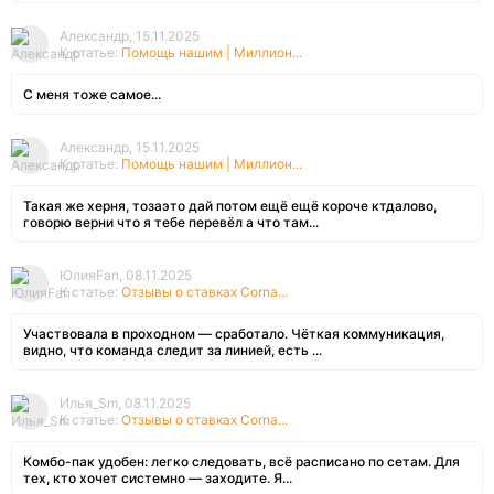
Александр, 15.11.2025
К статье:
Помощь нашим | Миллион...
С меня тоже самое...
Александр, 15.11.2025
К статье:
Помощь нашим | Миллион...
Такая же херня, тозаэто дай потом ещё ещё короче ктдалово,
говорю верни что я тебе перевёл а что там...
ЮлияFan, 08.11.2025
К статье:
Отзывы о ставках Corna...
Участвовала в проходном — сработало. Чёткая коммуникация,
видно, что команда следит за линией, есть ...
Илья_Sm, 08.11.2025
К статье:
Отзывы о ставках Corna...
Комбо-пак удобен: легко следовать, всё расписано по сетам. Для
тех, кто хочет системно — заходите. Я...