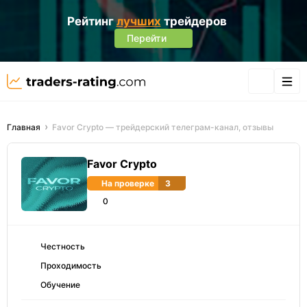
Рейтинг
лучших
трейдеров
Перейти
Главная
Favor Crypto — трейдерский телеграм-канал, отзывы
Favor Crypto
На проверке
3
0
Честность
Проходимость
Обучение