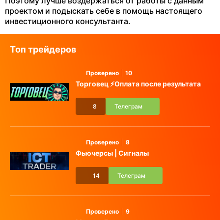
Поэтому лучше воздержаться от работы с данным
проектом и подыскать себе в помощь настоящего
инвестиционного консультанта.
Топ трейдеров
Проверено
10
Торговец ⚡️Оплата после результата
8
Телеграм
Проверено
8
Фьючерсы | Сигналы
14
Телеграм
Проверено
9