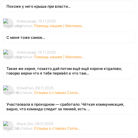
Похоже у него крыша при власти...
Александр, 15.11.2025
К статье:
Помощь нашим | Миллион...
С меня тоже самое...
Александр, 15.11.2025
К статье:
Помощь нашим | Миллион...
Такая же херня, тозаэто дай потом ещё ещё короче ктдалово,
говорю верни что я тебе перевёл а что там...
ЮлияFan, 08.11.2025
К статье:
Отзывы о ставках Corna...
Участвовала в проходном — сработало. Чёткая коммуникация,
видно, что команда следит за линией, есть ...
Илья_Sm, 08.11.2025
К статье:
Отзывы о ставках Corna...