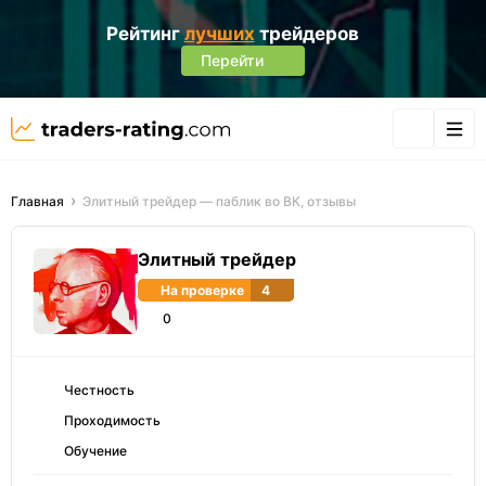
Рейтинг
лучших
трейдеров
Перейти
Главная
Элитный трейдер — паблик во ВК, отзывы
Элитный трейдер
На проверке
4
0
Честность
Проходимость
Обучение