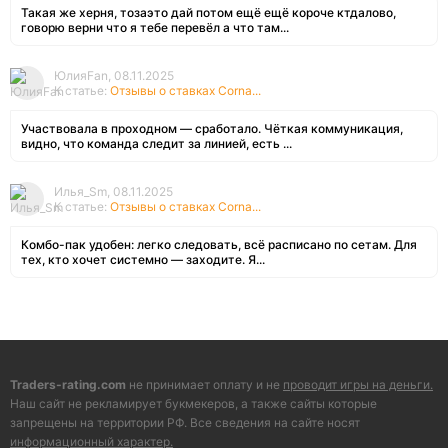
Такая же херня, тозаэто дай потом ещё ещё короче ктдалово,
говорю верни что я тебе перевёл а что там...
ЮлияFan, 08.11.2025
К статье:
Отзывы о ставках Corna...
Участвовала в проходном — сработало. Чёткая коммуникация,
видно, что команда следит за линией, есть ...
Илья_Sm, 08.11.2025
К статье:
Отзывы о ставках Corna...
Комбо-пак удобен: легко следовать, всё расписано по сетам. Для
тех, кто хочет системно — заходите. Я...
Traders-rating.com
не принимает оплату и не
проводит игры на деньги.
Наш сайт не рекламирует букмекеров, а также сайты которые
запрещены на территории РФ. Все сведения на сайте носят
информационный характер.