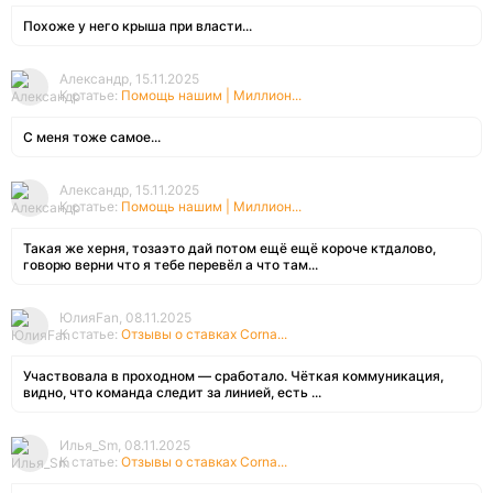
Похоже у него крыша при власти...
Александр, 15.11.2025
К статье:
Помощь нашим | Миллион...
С меня тоже самое...
Александр, 15.11.2025
К статье:
Помощь нашим | Миллион...
Такая же херня, тозаэто дай потом ещё ещё короче ктдалово,
говорю верни что я тебе перевёл а что там...
ЮлияFan, 08.11.2025
К статье:
Отзывы о ставках Corna...
Участвовала в проходном — сработало. Чёткая коммуникация,
видно, что команда следит за линией, есть ...
Илья_Sm, 08.11.2025
К статье:
Отзывы о ставках Corna...