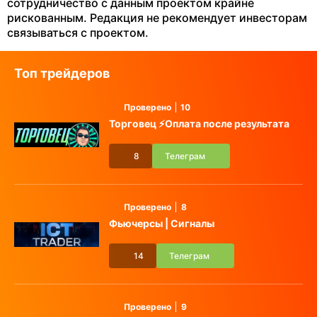
сотрудничество с данным проектом крайне
рискованным. Редакция не рекомендует инвесторам
связываться с проектом.
Топ трейдеров
Проверено
10
Торговец ⚡️Оплата после результата
8
Телеграм
Проверено
8
Фьючерсы | Сигналы
14
Телеграм
Проверено
9