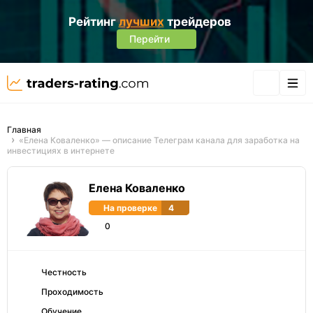
Рейтинг
лучших
трейдеров
Перейти
Главная
«Елена Коваленко» — описание Телеграм канала для заработка на
инвестициях в интернете
Елена Коваленко
На проверке
4
0
Честность
Проходимость
Обучение