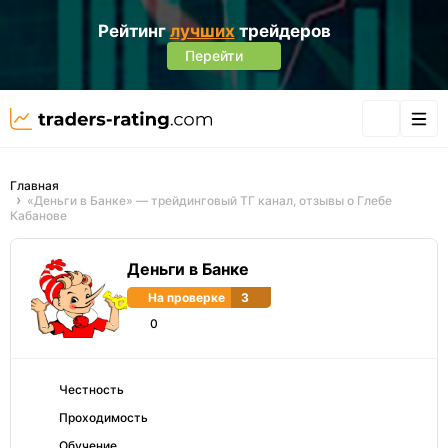
Рейтинг
лучших
трейдеров
Перейти
Главная
«Деньги в Банке» — трейдинговый ТГ канал, отзывы о Глебе
Кабанове
Деньги в Банке
На проверке
3
0
Честность
Проходимость
Обучение