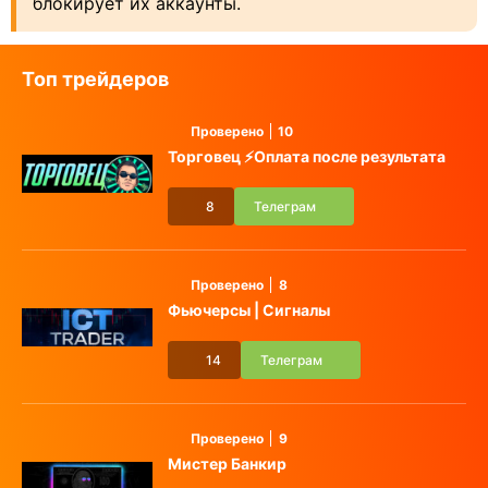
блокирует их аккаунты.
Топ трейдеров
Проверено
10
Торговец ⚡️Оплата после результата
8
Телеграм
Проверено
8
Фьючерсы | Сигналы
14
Телеграм
Проверено
9
Мистер Банкир