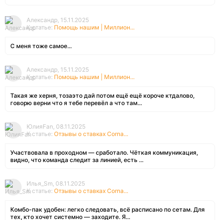
Александр, 15.11.2025
К статье:
Помощь нашим | Миллион...
С меня тоже самое...
Александр, 15.11.2025
К статье:
Помощь нашим | Миллион...
Такая же херня, тозаэто дай потом ещё ещё короче ктдалово,
говорю верни что я тебе перевёл а что там...
ЮлияFan, 08.11.2025
К статье:
Отзывы о ставках Corna...
Участвовала в проходном — сработало. Чёткая коммуникация,
видно, что команда следит за линией, есть ...
Илья_Sm, 08.11.2025
К статье:
Отзывы о ставках Corna...
Комбо-пак удобен: легко следовать, всё расписано по сетам. Для
тех, кто хочет системно — заходите. Я...