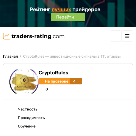
Рейтинг
лучших
трейдеров
Перейти
Главная
CryptoRules — инвестиционные сигналы в ТГ, отзывы
CryptoRules
На проверке
4
0
Честность
Проходимость
Обучение