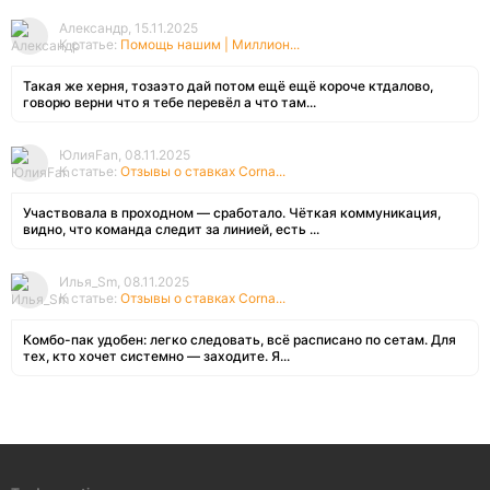
Александр, 15.11.2025
К статье:
Помощь нашим | Миллион...
Такая же херня, тозаэто дай потом ещё ещё короче ктдалово,
говорю верни что я тебе перевёл а что там...
ЮлияFan, 08.11.2025
К статье:
Отзывы о ставках Corna...
Участвовала в проходном — сработало. Чёткая коммуникация,
видно, что команда следит за линией, есть ...
Илья_Sm, 08.11.2025
К статье:
Отзывы о ставках Corna...
Комбо-пак удобен: легко следовать, всё расписано по сетам. Для
тех, кто хочет системно — заходите. Я...