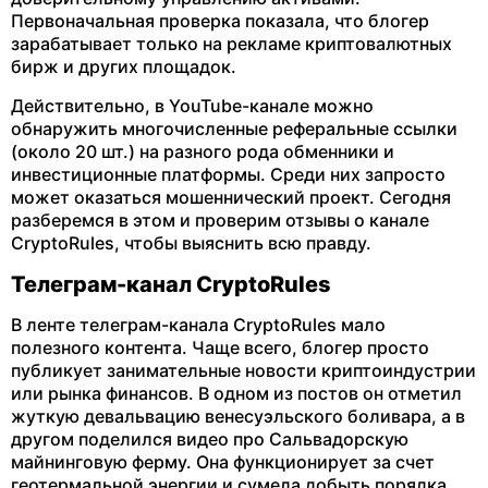
Первоначальная проверка показала, что блогер
зарабатывает только на рекламе криптовалютных
бирж и других площадок.
Действительно, в YouTube-канале можно
обнаружить многочисленные реферальные ссылки
(около 20 шт.) на разного рода обменники и
инвестиционные платформы. Среди них запросто
может оказаться мошеннический проект. Сегодня
разберемся в этом и проверим отзывы о канале
CryptoRules, чтобы выяснить всю правду.
Телеграм-канал CryptoRules
В ленте телеграм-канала CryptoRules мало
полезного контента. Чаще всего, блогер просто
публикует занимательные новости криптоиндустрии
или рынка финансов. В одном из постов он отметил
жуткую девальвацию венесуэльского боливара, а в
другом поделился видео про Сальвадорскую
майнинговую ферму. Она функционирует за счет
геотермальной энергии и сумела добыть порядка