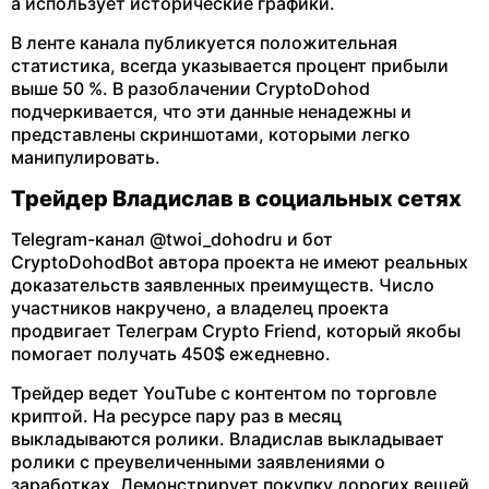
а использует исторические графики.
В ленте канала публикуется положительная
статистика, всегда указывается процент прибыли
выше 50 %. В разоблачении CryptoDohod
подчеркивается, что эти данные ненадежны и
представлены ​​скриншотами, которыми легко
манипулировать.
Трейдер Владислав в социальных сетях
Telegram-канал @twoi_dohodru и бот
CryptoDohodBot автора проекта не имеют реальных
доказательств заявленных преимуществ. Число
участников накручено, а владелец проекта
продвигает Телеграм Crypto Friend, который якобы
помогает получать 450$ ежедневно.
Трейдер ведет YouTube с контентом по торговле
криптой. На ресурсе пару раз в месяц
выкладываются ролики. Владислав выкладывает
ролики с преувеличенными заявлениями о
заработках. Демонстрирует покупку дорогих вещей,