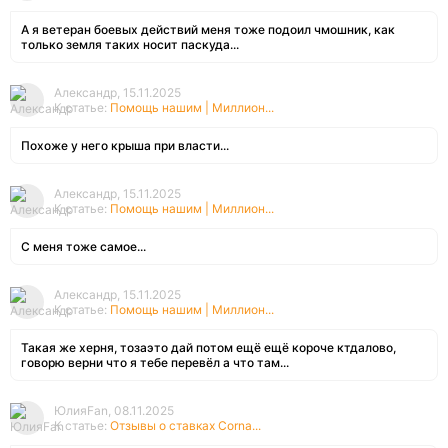
А я ветеран боевых действий меня тоже подоил чмошник, как
только земля таких носит паскуда...
Александр, 15.11.2025
К статье:
Помощь нашим | Миллион...
Похоже у него крыша при власти...
Александр, 15.11.2025
К статье:
Помощь нашим | Миллион...
С меня тоже самое...
Александр, 15.11.2025
К статье:
Помощь нашим | Миллион...
Такая же херня, тозаэто дай потом ещё ещё короче ктдалово,
говорю верни что я тебе перевёл а что там...
ЮлияFan, 08.11.2025
К статье:
Отзывы о ставках Corna...