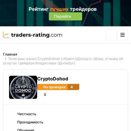
Рейтинг
лучших
трейдеров
Перейти
Главная
Телеграм-канал CryptoDohod («КриптоДоход»): обзор, отзывы об
услугах трейдера Владислава (@vladjur)
CryptoDohod
На проверке
4
0
Честность
Проходимость
Обучение