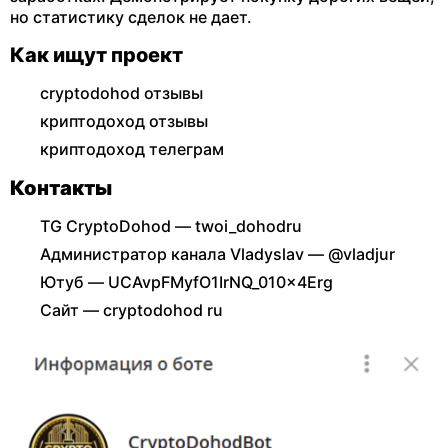
но статистику сделок не дает.
Как ищут проект
cryptodohod отзывы
криптодоход отзывы
криптодоход телеграм
Контакты
TG CryptoDohod — twoi_dohodru
Администратор канала Vladyslav — @vladjur
Ютуб — UCAvpFMyfO1IrNQ_010x4Erg
Сайт — cryptodohod ru