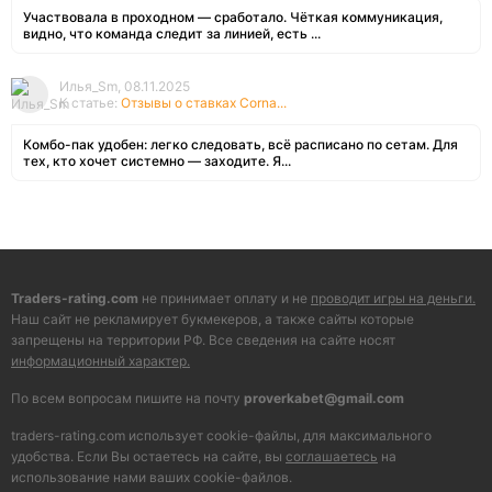
Участвовала в проходном — сработало. Чёткая коммуникация,
видно, что команда следит за линией, есть ...
Илья_Sm, 08.11.2025
К статье:
Отзывы о ставках Corna...
Комбо-пак удобен: легко следовать, всё расписано по сетам. Для
тех, кто хочет системно — заходите. Я...
Traders-rating.com
не принимает оплату и не
проводит игры на деньги.
Наш сайт не рекламирует букмекеров, а также сайты которые
запрещены на территории РФ. Все сведения на сайте носят
информационный характер.
По всем вопросам пишите на почту
proverkabet@gmail.com
traders-rating.com использует cookie-файлы, для максимального
удобства. Если Вы остаетесь на сайте, вы
соглашаетесь
на
использование нами ваших cookie-файлов.