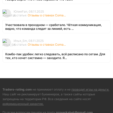
ЮлияFan, 08.11.2025
К статье:
Отзывы о ставках Corna...
Участвовала в проходном — сработало. Чёткая коммуникация,
видно, что команда следит за линией, есть ...
Илья_Sm, 08.11.2025
К статье:
Отзывы о ставках Corna...
Комбо-пак удобен: легко следовать, всё расписано по сетам. Для
тех, кто хочет системно — заходите. Я...
Traders-rating.com
не принимает оплату и не
проводит игры на деньги.
Наш сайт не рекламирует букмекеров, а также сайты которые
запрещены на территории РФ. Все сведения на сайте носят
информационный характер.
По всем вопросам пишите на почту
proverkabet@gmail.com