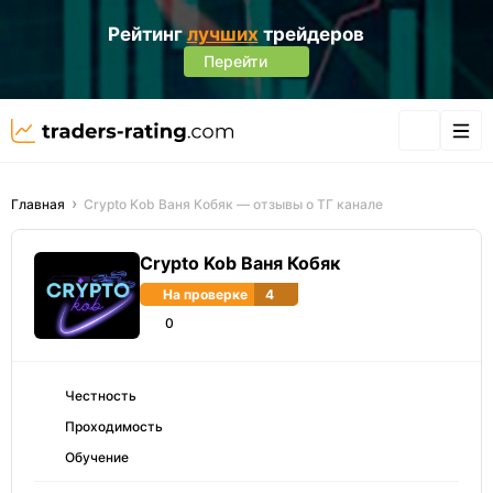
Рейтинг
лучших
трейдеров
Перейти
Главная
Crypto Kob Ваня Кобяк — отзывы о ТГ канале
Crypto Kob Ваня Кобяк
На проверке
4
0
Честность
Проходимость
Обучение