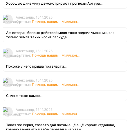
Хорошую динамику демонстрируют прогнозы Артура....
Александр, 15.11.2025
К статье:
Помощь нашим | Миллион...
А я ветеран боевых действий меня тоже подоил чмошник, как
только земля таких носит паскуда...
Александр, 15.11.2025
К статье:
Помощь нашим | Миллион...
Похоже у него крыша при власти...
Александр, 15.11.2025
К статье:
Помощь нашим | Миллион...
С меня тоже самое...
Александр, 15.11.2025
К статье:
Помощь нашим | Миллион...
Такая же херня, тозаэто дай потом ещё ещё короче ктдалово,
говорю верни что я тебе перевёл а что там...