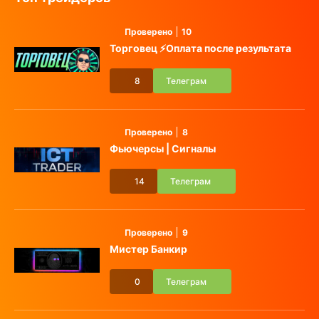
Проверено
10
Торговец ⚡️Оплата после результата
8
Телеграм
Проверено
8
Фьючерсы | Сигналы
14
Телеграм
Проверено
9
Мистер Банкир
0
Телеграм