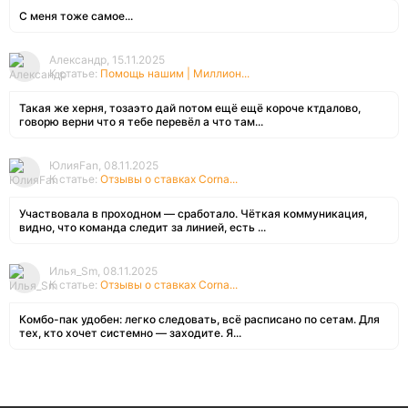
С меня тоже самое...
Александр, 15.11.2025
К статье:
Помощь нашим | Миллион...
Такая же херня, тозаэто дай потом ещё ещё короче ктдалово,
говорю верни что я тебе перевёл а что там...
ЮлияFan, 08.11.2025
К статье:
Отзывы о ставках Corna...
Участвовала в проходном — сработало. Чёткая коммуникация,
видно, что команда следит за линией, есть ...
Илья_Sm, 08.11.2025
К статье:
Отзывы о ставках Corna...
Комбо-пак удобен: легко следовать, всё расписано по сетам. Для
тех, кто хочет системно — заходите. Я...