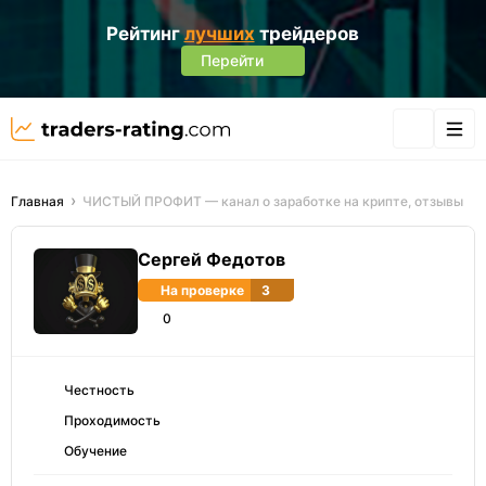
Рейтинг
лучших
трейдеров
Перейти
Главная
ЧИСТЫЙ ПРОФИТ — канал о заработке на крипте, отзывы
Сергей Федотов
На проверке
3
0
Честность
Проходимость
Обучение