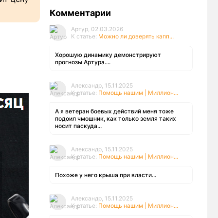
Комментарии
Артур, 02.03.2026
К статье:
Можно ли доверять капп...
Хорошую динамику демонстрируют
прогнозы Артура....
Александр, 15.11.2025
К статье:
Помощь нашим | Миллион...
А я ветеран боевых действий меня тоже
подоил чмошник, как только земля таких
носит паскуда...
Александр, 15.11.2025
К статье:
Помощь нашим | Миллион...
Похоже у него крыша при власти...
Александр, 15.11.2025
К статье:
Помощь нашим | Миллион...