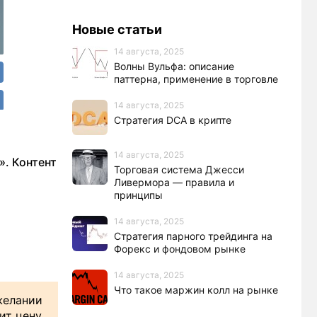
Новые статьи
14 августа, 2025
Волны Вульфа: описание
паттерна, применение в торговле
14 августа, 2025
Стратегия DCA в крипте
14 августа, 2025
». Контент
Торговая система Джесси
Ливермора — правила и
принципы
14 августа, 2025
Стратегия парного трейдинга на
Форекс и фондовом рынке
14 августа, 2025
Что такое маржин колл на рынке
желании
ит цену