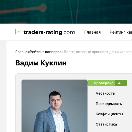
Главная
Рейтинг к
Главная
Рейтинг капперов
«Долги, которые приносят деньги»: ре
Вадим Куклин
Проверено
4
Честность
Проходимость
Коэффициенты
Статистика