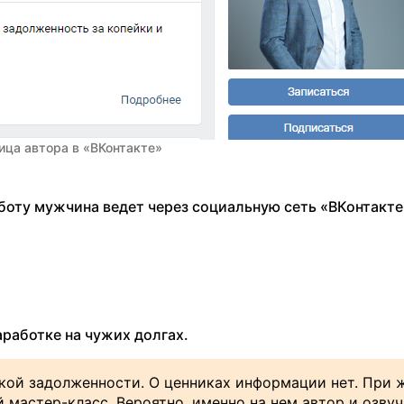
ица автора в «ВКонтакте»
аботу мужчина ведет через социальную сеть «ВКонтакте
работке на чужих долгах.
ской задолженности. О ценниках информации нет. При 
 мастер-класс. Вероятно, именно на нем автор и озвуч