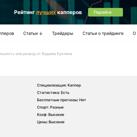
Рейтинг
лучших
капперов
Перейти
апперов
Статьи ↓
Трейдеры
Статьи о трейдинге
О
альность или развод от Вадима Куклина
Специализация: Каппер
Статистика: Есть
Бесплатные прогнозы: Нет
Спорт: Разные
Коэф: Высокие
Цены: Высокие