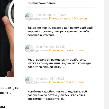
С меня тоже самое...
Александр, 15.11.2025
К статье:
Помощь нашим | Миллион...
Такая же херня, тозаэто дай потом ещё ещё
короче ктдалово, говорю верни что я тебе
перевёл а что там...
ЮлияFan, 08.11.2025
К статье:
Отзывы о ставках Corna...
Участвовала в проходном — сработало.
Чёткая коммуникация, видно, что команда
следит за линией, есть ...
Илья_Sm, 08.11.2025
К статье:
Отзывы о ставках Corna...
зывает, на
Комбо-пак удобен: легко следовать, всё
ащать
расписано по сетам. Для тех, кто хочет
системно — заходите. Я...
лям