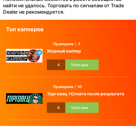
найти не удалось. Торговать по сигналам от Trade
Dealer не рекомендуется.
Топ капперов
Проверено
7
Жирный каппер
4
Телеграм
Проверено
10
Торговец ⚡️Оплата после результата
8
Телеграм