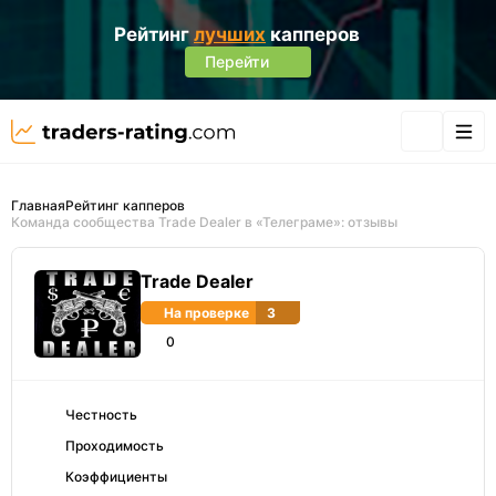
Рейтинг
лучших
капперов
Перейти
Главная
Рейтинг капперов
Команда сообщества Trade Dealer в «Телеграме»: отзывы
Trade Dealer
На проверке
3
0
Честность
Проходимость
Коэффициенты