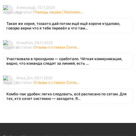
Александр, 15.11.2025
К статье:
Помощь нашим | Миллион...
Такая же херня, тозаэто дай потом ещё ещё короче ктдалово,
говорю верни что я тебе перевёл а что там...
ЮлияFan, 08.11.2025
К статье:
Отзывы о ставках Corna...
Участвовала в проходном — сработало. Чёткая коммуникация,
видно, что команда следит за линией, есть ...
Илья_Sm, 08.11.2025
К статье:
Отзывы о ставках Corna...
Комбо-пак удобен: легко следовать, всё расписано по сетам. Для
тех, кто хочет системно — заходите. Я...