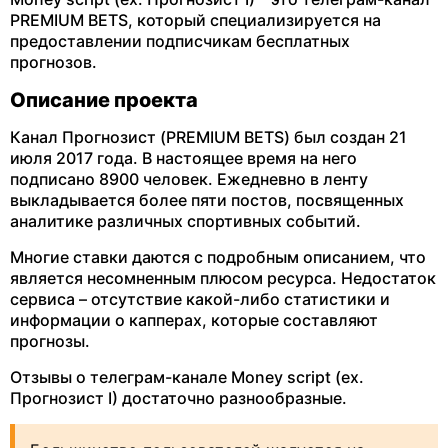
PREMIUM BETS, который специализируется на
предоставлении подписчикам бесплатных
прогнозов.
Описание проекта
Канал Прогнозист (PREMIUM BETS) был создан 21
июля 2017 года. В настоящее время на него
подписано 8900 человек. Ежедневно в ленту
выкладывается более пяти постов, посвященных
аналитике различных спортивных событий.
Многие ставки даются с подробным описанием, что
является несомненным плюсом ресурса. Недостаток
сервиса – отсутствие какой-либо статистики и
информации о капперах, которые составляют
прогнозы.
Отзывы о телеграм-канале Money script (ex.
Прогнозист I) достаточно разнообразные.