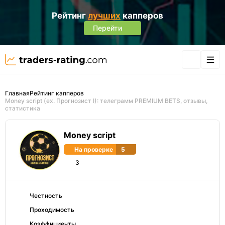
Рейтинг
лучших
капперов
Перейти
Главная
Рейтинг капперов
Money script (ex. Прогнозист I): телеграмм PREMIUM BETS, отзывы,
статистика
Money script
На проверке
5
3
Честность
Проходимость
Коэффициенты