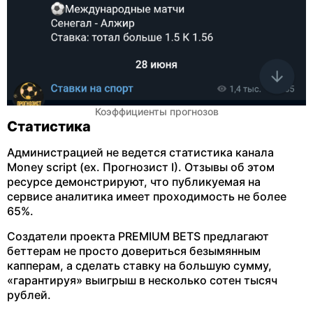
Коэффициенты прогнозов
Статистика
Администрацией не ведется статистика канала
Money script (ex. Прогнозист I). Отзывы об этом
ресурсе демонстрируют, что публикуемая на
сервисе аналитика имеет проходимость не более
65%.
Создатели проекта PREMIUM BETS предлагают
беттерам не просто довериться безымянным
капперам, а сделать ставку на большую сумму,
«гарантируя» выигрыш в несколько сотен тысяч
рублей.