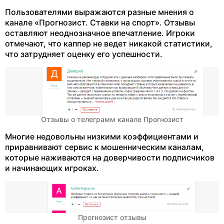
Пользователями выражаются разные мнения о
канале «Прогнозист. Ставки на спорт». Отзывы
оставляют неоднозначное впечатление. Игроки
отмечают, что каппер не ведет никакой статистики,
что затрудняет оценку его успешности.
Отзывы о телеграмм канале Прогнозист
Многие недовольны низкими коэффициентами и
приравнивают сервис к мошенническим каналам,
которые наживаются на доверчивости подписчиков
и начинающих игроках.
Прогнозист отзывы