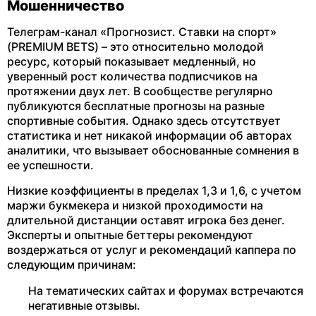
Мошенничество
Телеграм-канал «Прогнозист. Ставки на спорт»
(PREMIUM BETS) – это относительно молодой
ресурс, который показывает медленный, но
уверенный рост количества подписчиков на
протяжении двух лет. В сообществе регулярно
публикуются бесплатные прогнозы на разные
спортивные события. Однако здесь отсутствует
статистика и нет никакой информации об авторах
аналитики, что вызывает обоснованные сомнения в
ее успешности.
Низкие коэффициенты в пределах 1,3 и 1,6, с учетом
маржи букмекера и низкой проходимости на
длительной дистанции оставят игрока без денег.
Эксперты и опытные беттеры рекомендуют
воздержаться от услуг и рекомендаций каппера по
следующим причинам:
На тематических сайтах и форумах встречаются
негативные отзывы.