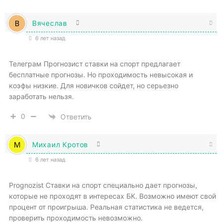
Вячеслав
6 лет назад
Телеграм Прогнозист ставки на спорт предлагает
бесплатные прогнозы. Но проходимость невысокая и
коэфы низкие. Для новичков сойдет, но серьезно
заработать нельзя.
0
Ответить
Михаил Кротов
6 лет назад
Prognozist Ставки на спорт специально дает прогнозы,
которые не проходят в интересах БК. Возможно имеют свой
процент от проигрыша. Реальная статистика не ведется,
проверить проходимость невозможно.