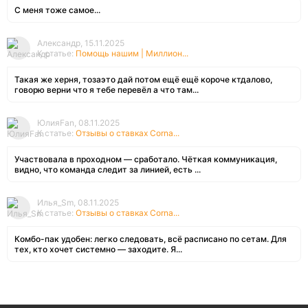
С меня тоже самое...
Александр, 15.11.2025
К статье:
Помощь нашим | Миллион...
Такая же херня, тозаэто дай потом ещё ещё короче ктдалово,
говорю верни что я тебе перевёл а что там...
ЮлияFan, 08.11.2025
К статье:
Отзывы о ставках Corna...
Участвовала в проходном — сработало. Чёткая коммуникация,
видно, что команда следит за линией, есть ...
Илья_Sm, 08.11.2025
К статье:
Отзывы о ставках Corna...
Комбо-пак удобен: легко следовать, всё расписано по сетам. Для
тех, кто хочет системно — заходите. Я...