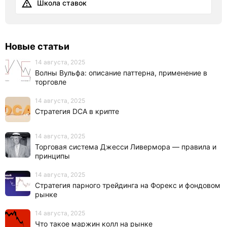
Школа ставок
Новые статьи
14 августа, 2025
Волны Вульфа: описание паттерна, применение в
торговле
14 августа, 2025
Стратегия DCA в крипте
14 августа, 2025
Торговая система Джесси Ливермора — правила и
принципы
14 августа, 2025
Стратегия парного трейдинга на Форекс и фондовом
рынке
14 августа, 2025
Что такое маржин колл на рынке