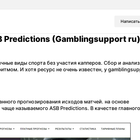
Написать
Predictions (Gamblingsupport ru)
ичные виды спорта без участия капперов. Сбор и анализ
тмом. И хотя ресурс не очень известен, у gamblingsup
анного прогнозирования исходов матчей. на основе
 чаще называемого ASB Predictions. В качестве главног