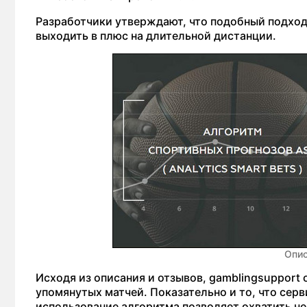
Разработчики утверждают, что подобный подход
выходить в плюс на длительной дистанции.
Опис
Исходя из описания и отзывов, gamblingsupport
упомянутых матчей. Показательно и то, что сер
использование алгоритма позволяет охватить не