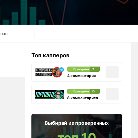
 нас
Топ капперов
Проверено
7
4 комментария
Проверено
10
8 комментариев
Выбирай из проверенных
топ 10