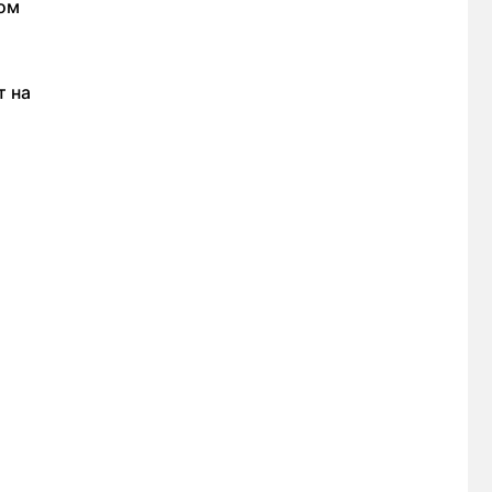
том
т на