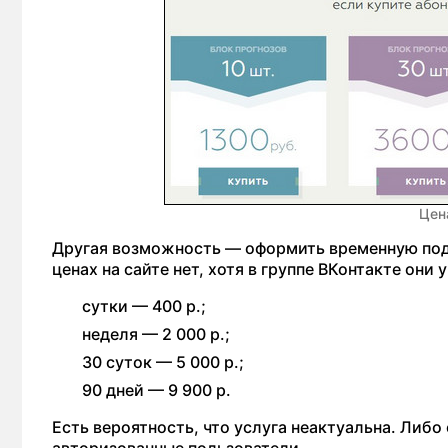
Цен
Другая возможность — оформить временную подп
ценах на сайте нет, хотя в группе ВКонтакте они 
сутки — 400 р.;
неделя — 2 000 р.;
30 суток — 5 000 р.;
90 дней — 9 900 р.
Есть вероятность, что услуга неактуальна. Либ
авторизованные пользователи.