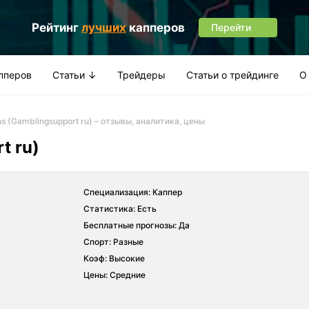
Рейтинг
лучших
капперов
Перейти
апперов
Статьи ↓
Трейдеры
Статьи о трейдинге
О
s (Gamblingsupport ru) – отзывы, аналитика, цены
t ru)
Специализация: Каппер
Статистика: Есть
Бесплатные прогнозы: Да
Спорт: Разные
Коэф: Высокие
Цены: Средние