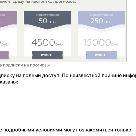
а подписки на прогнозы
иску на полный доступ. По неизвестной причине инф
указаны:
о с подробными условиями могут ознакомиться только