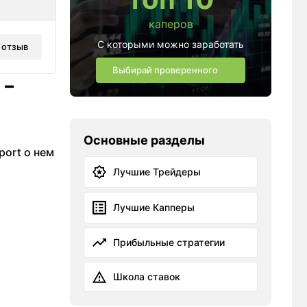
каперов
С которыми можно заработать
 отзыв
Выбирай проверенного
 –
Основные разделы
port о нем
Лучшие Трейдеры
Лучшие Капперы
о
Прибыльные стратегии
Школа ставок