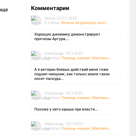
Комментарии
аще
Артур, 02.03.2026
К статье:
Можно ли доверять капп...
Хорошую динамику демонстрируют
прогнозы Артура....
Александр, 15.11.2025
К статье:
Помощь нашим | Миллион...
А я ветеран боевых действий меня тоже
подоил чмошник, как только земля таких
носит паскуда...
Александр, 15.11.2025
К статье:
Помощь нашим | Миллион...
Похоже у него крыша при власти...
Александр, 15.11.2025
К статье:
Помощь нашим | Миллион...