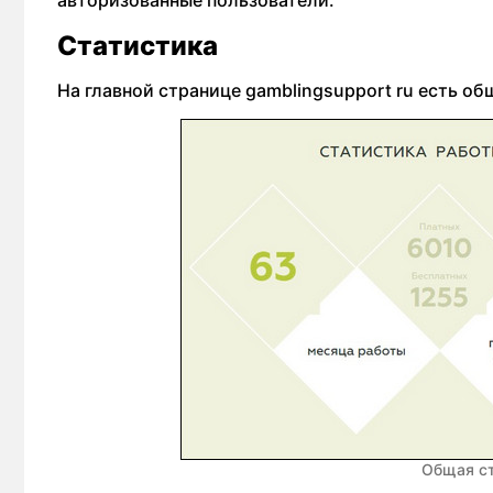
Статистика
На главной странице gamblingsupport ru есть об
Общая ст