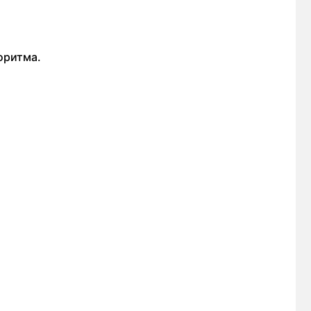
оритма.