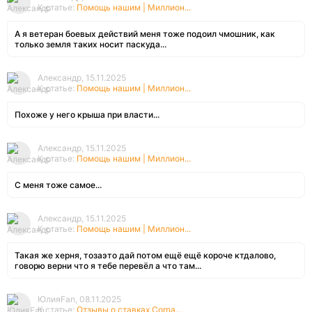
К статье:
Помощь нашим | Миллион...
А я ветеран боевых действий меня тоже подоил чмошник, как
только земля таких носит паскуда...
Александр, 15.11.2025
К статье:
Помощь нашим | Миллион...
Похоже у него крыша при власти...
Александр, 15.11.2025
К статье:
Помощь нашим | Миллион...
С меня тоже самое...
Александр, 15.11.2025
К статье:
Помощь нашим | Миллион...
Такая же херня, тозаэто дай потом ещё ещё короче ктдалово,
говорю верни что я тебе перевёл а что там...
ЮлияFan, 08.11.2025
К статье:
Отзывы о ставках Corna...