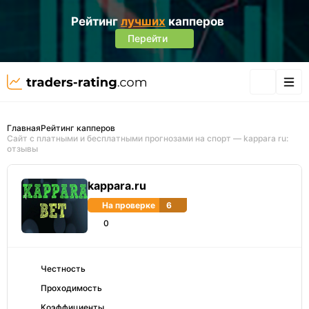
Рейтинг
лучших
капперов
Перейти
Главная
Рейтинг капперов
Сайт с платными и бесплатными прогнозами на спорт — kappara ru:
отзывы
kappara.ru
На проверке
6
0
Честность
Проходимость
Коэффициенты