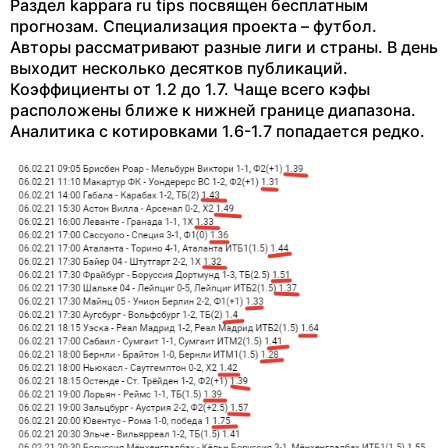
Раздел kappara ru tips посвящен бесплатным
прогнозам. Специализация проекта – футбол.
Авторы рассматривают разные лиги и страны. В день
выходит несколько десятков публикаций.
Коэффициенты от 1.2 до 1.7. Чаще всего кэфы
расположены ближе к нижней границе диапазона.
Аналитика с котировками 1.6-1.7 попадается редко.