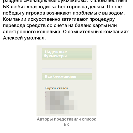
разделе «Ненадежные букмекеры». Малоизвестные
БК любят «разводить» бетторов на деньги. После
победы у игроков возникают проблемы с выводом.
Компании искусственно затягивают процедуру
перевода средств со счета на баланс карты или
электронного кошелька. О сомнительных компаниях
Алексей умолчал.
Авторы представили список
БК