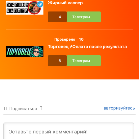
Жирный каппер
4
Телеграм
Проверено
10
Торговец ⚡️Оплата после результата
8
Телеграм
авторизуйтесь
Подписаться