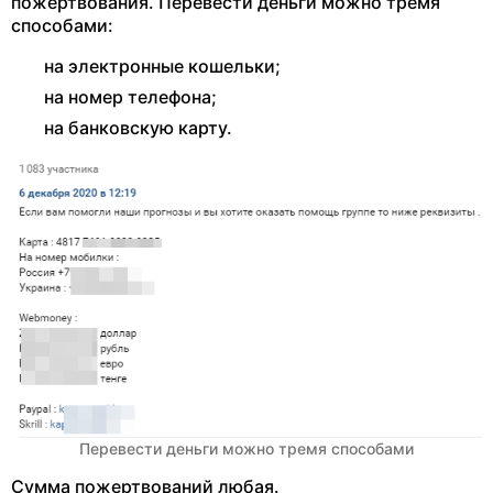
пожертвования. Перевести деньги можно тремя
способами:
на электронные кошельки;
на номер телефона;
на банковскую карту.
Перевести деньги можно тремя способами
Сумма пожертвований любая.