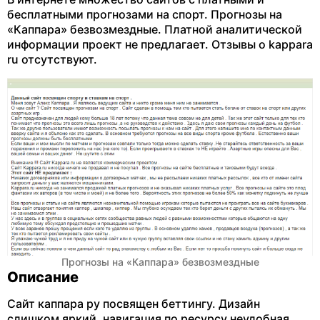
бесплатными прогнозами на спорт. Прогнозы на
«Каппара» безвозмездные. Платной аналитической
информации проект не предлагает. Отзывы о kappara
ru отсутствуют.
Прогнозы на «Каппара» безвозмездные
Описание
Сайт каппара ру посвящен беттингу. Дизайн
слишком яркий, навигация по ресурсу неудобная,