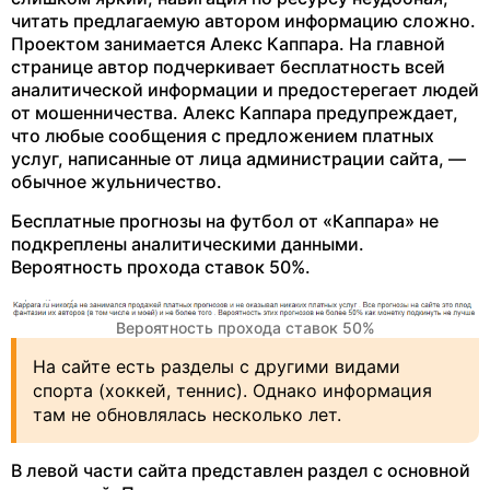
читать предлагаемую автором информацию сложно.
Проектом занимается Алекс Каппара. На главной
странице автор подчеркивает бесплатность всей
аналитической информации и предостерегает людей
от мошенничества. Алекс Каппара предупреждает,
что любые сообщения с предложением платных
услуг, написанные от лица администрации сайта, —
обычное жульничество.
Бесплатные прогнозы на футбол от «Каппара» не
подкреплены аналитическими данными.
Вероятность прохода ставок 50%.
Вероятность прохода ставок 50%
На сайте есть разделы с другими видами
спорта (хоккей, теннис). Однако информация
там не обновлялась несколько лет.
В левой части сайта представлен раздел с основной