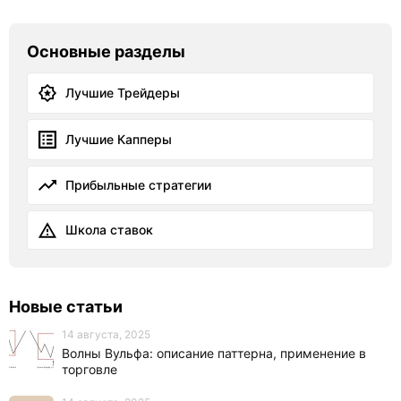
Основные разделы
Лучшие Трейдеры
Лучшие Капперы
Прибыльные стратегии
Школа ставок
Новые статьи
14 августа, 2025
Волны Вульфа: описание паттерна, применение в
торговле