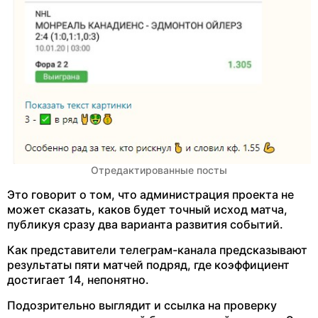
Отредактированные посты
Это говорит о том, что администрация проекта не
может сказать, каков будет точный исход матча,
публикуя сразу два варианта развития событий.
Как представители телеграм-канала предсказывают
результаты пяти матчей подряд, где коэффициент
достигает 14, непонятно.
Подозрительно выглядит и ссылка на проверку