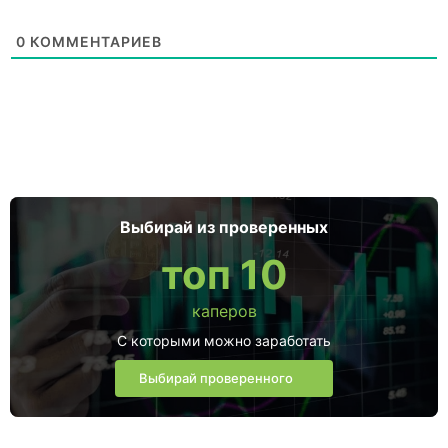
0
КОММЕНТАРИЕВ
Выбирай из проверенных
топ 10
каперов
С которыми можно заработать
Выбирай проверенного