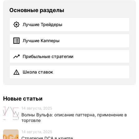
Основные разделы
Лучшие Трейдеры
Лучшие Капперы
Прибыльные стратегии
Школа ставок
Новые статьи
14 августа, 2025
Волны Вульфа: описание паттерна, применение в
торговле
14 августа, 2025
Стратегия DCA в крипте