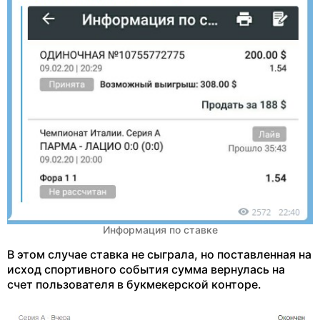
Информация по ставке
В этом случае ставка не сыграла, но поставленная на
исход спортивного события сумма вернулась на
счет пользователя в букмекерской конторе.