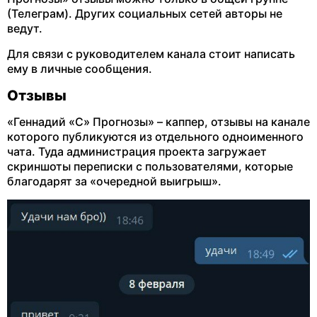
(Телеграм). Других социальных сетей авторы не
ведут.
Для связи с руководителем канала стоит написать
ему в личные сообщения.
Отзывы
«Геннадий «С» Прогнозы» – каппер, отзывы на канале
которого публикуются из отдельного одноименного
чата. Туда администрация проекта загружает
скриншоты переписки с пользователями, которые
благодарят за «очередной выигрыш».