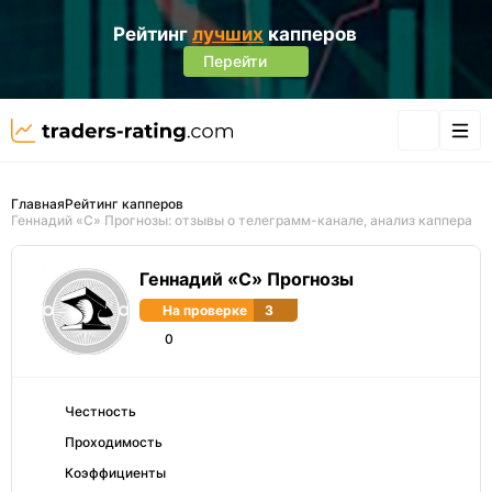
Рейтинг
лучших
капперов
Перейти
Главная
Рейтинг капперов
Геннадий «С» Прогнозы: отзывы о телеграмм-канале, анализ каппера
Геннадий «С» Прогнозы
На проверке
3
0
Честность
Проходимость
Коэффициенты