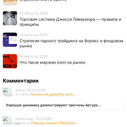
14 августа, 2025
Торговая система Джесси Ливермора — правила и
принципы
14 августа, 2025
Стратегия парного трейдинга на Форекс и фондовом
рынке
14 августа, 2025
Что такое маржин колл на рынке
Комментарии
Артур, 02.03.2026
К статье:
Можно ли доверять капп...
Хорошую динамику демонстрируют прогнозы Артура....
Александр, 15.11.2025
К статье:
Помощь нашим | Миллион...