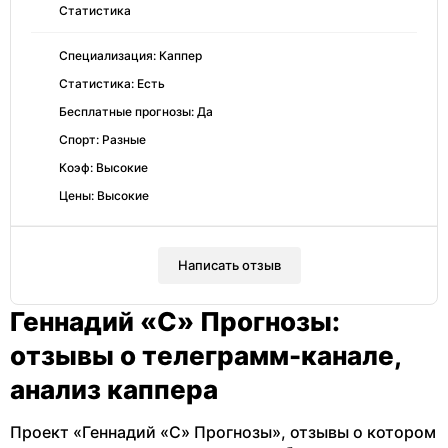
Статистика
Специализация: Каппер
Статистика: Есть
Бесплатные прогнозы: Да
Спорт: Разные
Коэф: Высокие
Цены: Высокие
Написать отзыв
Геннадий «С» Прогнозы:
отзывы о телеграмм-канале,
анализ каппера
Проект «Геннадий «С» Прогнозы», отзывы о котором