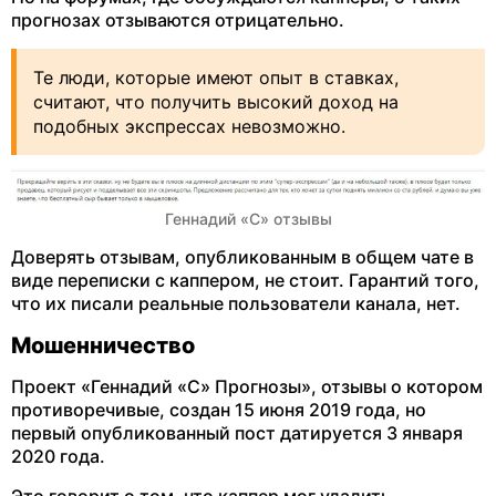
прогнозах отзываются отрицательно.
Те люди, которые имеют опыт в ставках,
считают, что получить высокий доход на
подобных экспрессах невозможно.
Геннадий «С» отзывы
Доверять отзывам, опубликованным в общем чате в
виде переписки с каппером, не стоит. Гарантий того,
что их писали реальные пользователи канала, нет.
Мошенничество
Проект «Геннадий «С» Прогнозы», отзывы о котором
противоречивые, создан 15 июня 2019 года, но
первый опубликованный пост датируется 3 января
2020 года.