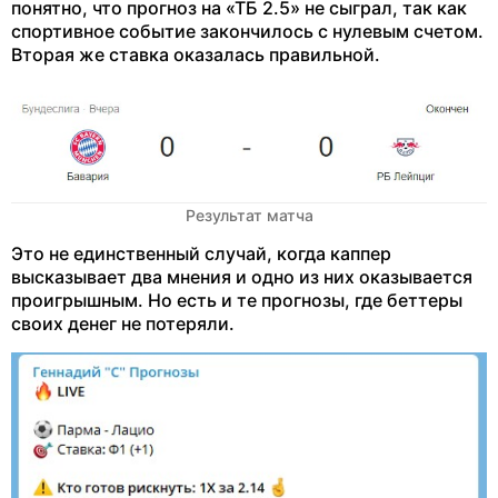
понятно, что прогноз на «ТБ 2.5» не сыграл, так как
спортивное событие закончилось с нулевым счетом.
Вторая же ставка оказалась правильной.
Результат матча
Это не единственный случай, когда каппер
высказывает два мнения и одно из них оказывается
проигрышным. Но есть и те прогнозы, где беттеры
своих денег не потеряли.