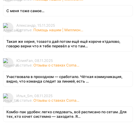
С меня тоже самое...
Александр, 15.11.2025
К статье:
Помощь нашим | Миллион...
Такая же херня, тозаэто дай потом ещё ещё короче ктдалово,
говорю верни что я тебе перевёл а что там...
ЮлияFan, 08.11.2025
К статье:
Отзывы о ставках Corna...
Участвовала в проходном — сработало. Чёткая коммуникация,
видно, что команда следит за линией, есть ...
Илья_Sm, 08.11.2025
К статье:
Отзывы о ставках Corna...
Комбо-пак удобен: легко следовать, всё расписано по сетам. Для
тех, кто хочет системно — заходите. Я...