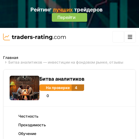
Рейтинг
лучших
трейдеров
Перейти
Главная
Битва аналитиков — инвестиции на фондовом рынке, отзывы
Битва аналитиков
На проверке
4
0
Честность
Проходимость
Обучение