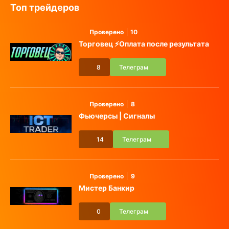
Топ трейдеров
Проверено
10
Торговец ⚡️Оплата после результата
8
Телеграм
Проверено
8
Фьючерсы | Сигналы
14
Телеграм
Проверено
9
Мистер Банкир
0
Телеграм