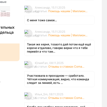
Александр, 15.11.2025
К статье:
Помощь нашим | Миллион...
С меня тоже самое...
тельных
Александр, 15.11.2025
адельца
К статье:
Помощь нашим | Миллион...
Такая же херня, тозаэто дай потом ещё ещё
короче ктдалово, говорю верни что я тебе
перевёл а что там...
ЮлияFan, 08.11.2025
К статье:
Отзывы о ставках Corna...
Участвовала в проходном — сработало.
Чёткая коммуникация, видно, что команда
т
следит за линией, есть ...
Илья_Sm, 08.11.2025
К статье:
Отзывы о ставках Corna...
Комбо-пак удобен: легко следовать, всё