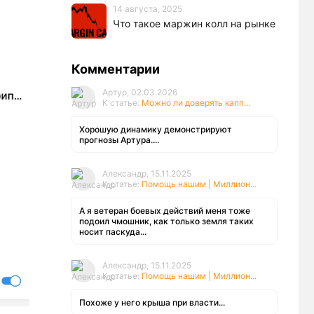
14 августа, 2025
Что такое маржин колл на рынке
Комментарии
Артур, 02.03.2026
К статье:
Можно ли доверять капп...
Хорошую динамику демонстрируют
прогнозы Артура....
Александр, 15.11.2025
К статье:
Помощь нашим | Миллион...
А я ветеран боевых действий меня тоже
подоил чмошник, как только земля таких
носит паскуда...
Александр, 15.11.2025
К статье:
Помощь нашим | Миллион...
Похоже у него крыша при власти...