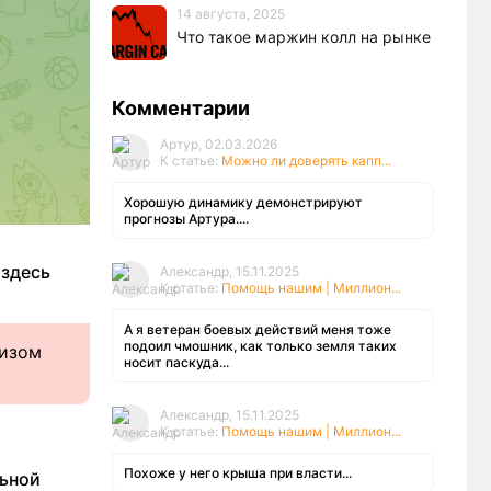
14 августа, 2025
Что такое маржин колл на рынке
Комментарии
Артур, 02.03.2026
К статье:
Можно ли доверять капп...
Хорошую динамику демонстрируют
прогнозы Артура....
 здесь
Александр, 15.11.2025
К статье:
Помощь нашим | Миллион...
А я ветеран боевых действий меня тоже
подоил чмошник, как только земля таких
лизом
носит паскуда...
Александр, 15.11.2025
К статье:
Помощь нашим | Миллион...
Похоже у него крыша при власти...
льной