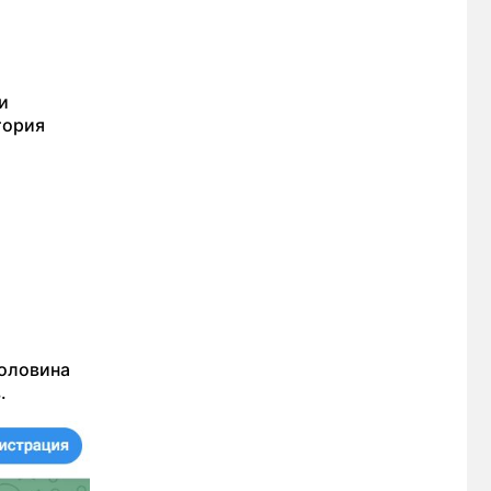
и
тория
половина
в.