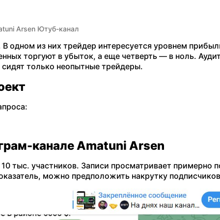
tuni Arsen Ютуб-канал
 В одном из них трейдер интересуется уровнем прибыл
нных торгуют в убыток, а еще четверть — в ноль. Ауди
ь сидят только неопытные трейдеры.
оект
апроса:
грам-канале Amatuni Arsen
 10 тыс. участников. Записи просматривает примерно 
 показатель, можно предположить накрутку подписчико