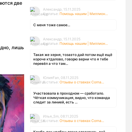
аются две
Александр, 15.11.2025
К статье:
Помощь нашим | Миллион...
С меня тоже самое...
Александр, 15.11.2025
К статье:
Помощь нашим | Миллион...
одно, лишь
Такая же херня, тозаэто дай потом ещё ещё
короче ктдалово, говорю верни что я тебе
перевёл а что там...
ЮлияFan, 08.11.2025
К статье:
Отзывы о ставках Corna...
Участвовала в проходном — сработало.
Чёткая коммуникация, видно, что команда
следит за линией, есть ...
Илья_Sm, 08.11.2025
К статье:
Отзывы о ставках Corna...
Комбо-пак удобен: легко следовать, всё