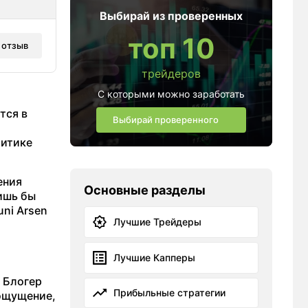
Выбирай из проверенных
топ 10
 отзыв
трейдеров
С которыми можно заработать
тся в
Выбирай проверенного
литике
ения
Основные разделы
ишь бы
ni Arsen
Лучшие Трейдеры
Лучшие Капперы
 Блогер
Прибыльные стратегии
 ощущение,