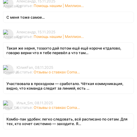
Александр, 15.11.2025
К статье:
Помощь нашим | Миллион...
С меня тоже самое...
Александр, 15.11.2025
К статье:
Помощь нашим | Миллион...
Такая же херня, тозаэто дай потом ещё ещё короче ктдалово,
говорю верни что я тебе перевёл а что там...
ЮлияFan, 08.11.2025
К статье:
Отзывы о ставках Corna...
Участвовала в проходном — сработало. Чёткая коммуникация,
видно, что команда следит за линией, есть ...
Илья_Sm, 08.11.2025
К статье:
Отзывы о ставках Corna...
Комбо-пак удобен: легко следовать, всё расписано по сетам. Для
тех, кто хочет системно — заходите. Я...