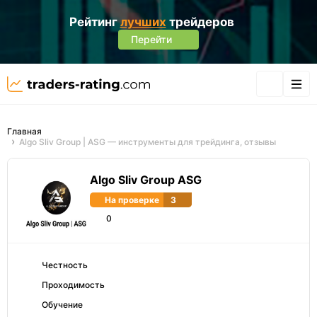
Рейтинг
лучших
трейдеров
Перейти
Главная
Algo Sliv Group | ASG — инструменты для трейдинга, отзывы
Algo Sliv Group ASG
На проверке
3
0
Честность
Проходимость
Обучение