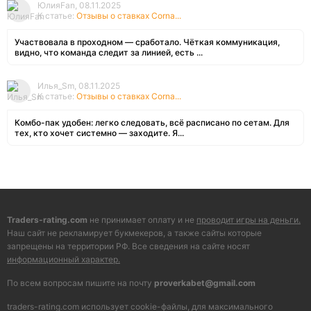
ЮлияFan, 08.11.2025
К статье:
Отзывы о ставках Corna...
Участвовала в проходном — сработало. Чёткая коммуникация,
видно, что команда следит за линией, есть ...
Илья_Sm, 08.11.2025
К статье:
Отзывы о ставках Corna...
Комбо-пак удобен: легко следовать, всё расписано по сетам. Для
тех, кто хочет системно — заходите. Я...
Traders-rating.com
не принимает оплату и не
проводит игры на деньги.
Наш сайт не рекламирует букмекеров, а также сайты которые
запрещены на территории РФ. Все сведения на сайте носят
информационный характер.
По всем вопросам пишите на почту
proverkabet@gmail.com
traders-rating.com использует cookie-файлы, для максимального