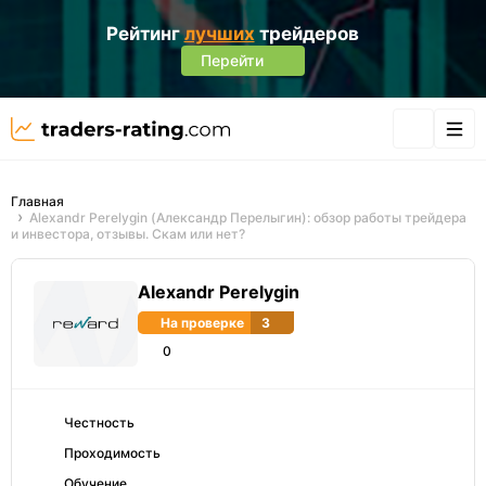
Рейтинг
лучших
трейдеров
Перейти
Главная
Alexandr Perelygin (Александр Перелыгин): обзор работы трейдера
и инвестора, отзывы. Скам или нет?
Alexandr Perelygin
На проверке
3
0
Честность
Проходимость
Обучение