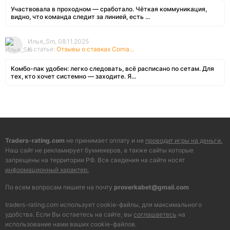
Участвовала в проходном — сработало. Чёткая коммуникация,
видно, что команда следит за линией, есть ...
Илья_Sm, 08.11.2025
К статье:
Отзывы о ставках Corna...
Комбо-пак удобен: легко следовать, всё расписано по сетам. Для
тех, кто хочет системно — заходите. Я...
Traders-rating.com
не принимает оплату и не
проводит игры на деньги.
Наш сайт не рекламирует букмекеров, а также сайты которые
запрещены на территории РФ. Все сведения на сайте носят
информационный характер.
По всем вопросам пишите на почту
proverkabet@gmail.com
traders-rating.com использует cookie-файлы, для максимального
удобства. Если Вы остаетесь на сайте, вы
соглашаетесь
на
использование нами ваших cookie-файлов.