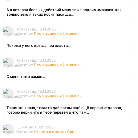
А я ветеран боевых действий меня тоже подоил чмошник, как
только земля таких носит паскуда...
Александр, 15.11.2025
К статье:
Помощь нашим | Миллион...
Похоже у него крыша при власти...
Александр, 15.11.2025
К статье:
Помощь нашим | Миллион...
С меня тоже самое...
Александр, 15.11.2025
К статье:
Помощь нашим | Миллион...
Такая же херня, тозаэто дай потом ещё ещё короче ктдалово,
говорю верни что я тебе перевёл а что там...
ЮлияFan, 08.11.2025
К статье:
Отзывы о ставках Corna...