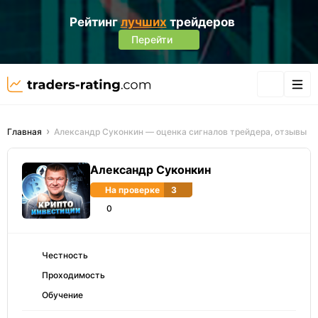
Рейтинг
лучших
трейдеров
Перейти
Главная
Александр Суконкин — оценка сигналов трейдера, отзывы
Александр Суконкин
На проверке
3
0
Честность
Проходимость
Обучение