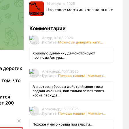
14 августа, 2025
Что такое маржин колл на рынке
Комментарии
Артур, 02.03.2026
К статье:
Можно ли доверять капп...
Хорошую динамику демонстрируют
прогнозы Артура....
а дорогих
Александр, 15.11.2025
К статье:
Помощь нашим | Миллион...
 том, что
А я ветеран боевых действий меня тоже
подоил чмошник, как только земля таких
носит паскуда...
ится
ет 200
Александр, 15.11.2025
К статье:
Помощь нашим | Миллион...
Похоже у него крыша при власти...