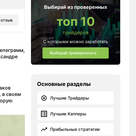
Выбирай из проверенных
топ 10
 отзыв
трейдеров
С которыми можно заработать
Телеграмм,
Выбирай проверенного
ксандре
Основные разделы
аков
, в своем
Лучшие Трейдеры
торую
Лучшие Капперы
Прибыльные стратегии