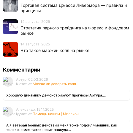
Торговая система Джесси Ливермора — правила и
принципы
14 августа, 2025
Стратегия парного трейдинга на Форекс и фондовом
рынке
14 августа, 2025
Что такое маржин колл на рынке
Комментарии
Артур, 02.03.2026
К статье:
Можно ли доверять капп...
Хорошую динамику демонстрируют прогнозы Артура....
Александр, 15.11.2025
К статье:
Помощь нашим | Миллион...
А я ветеран боевых действий меня тоже подоил чмошник, как
только земля таких носит паскуда...