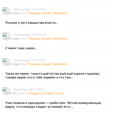
Александр, 15.11.2025
К статье:
Помощь нашим | Миллион...
Похоже у него крыша при власти...
Александр, 15.11.2025
К статье:
Помощь нашим | Миллион...
С меня тоже самое...
Александр, 15.11.2025
К статье:
Помощь нашим | Миллион...
Такая же херня, тозаэто дай потом ещё ещё короче ктдалово,
говорю верни что я тебе перевёл а что там...
ЮлияFan, 08.11.2025
К статье:
Отзывы о ставках Corna...
Участвовала в проходном — сработало. Чёткая коммуникация,
видно, что команда следит за линией, есть ...