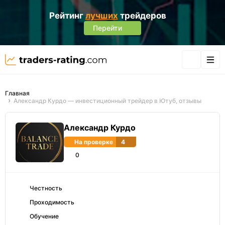
Рейтинг
лучших
трейдеров
Перейти
Главная
Александр Курдо — инвестиционный трейдер в Ютуб, отзывы
Александр Курдо
На проверке
4
0
Честность
Проходимость
Обучение