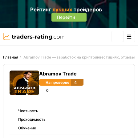
Рейтинг
лучших
трейдеров
Перейти
Главная
Abramov Trade — заработок на криптоинвестициях, отзывы
Abramov Trade
На проверке
4
0
Честность
Проходимость
Обучение