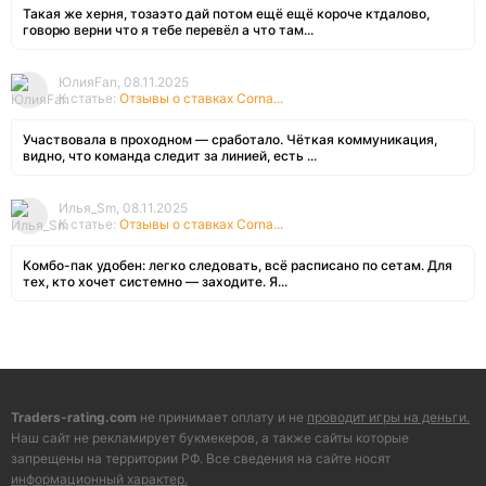
Такая же херня, тозаэто дай потом ещё ещё короче ктдалово,
говорю верни что я тебе перевёл а что там...
ЮлияFan, 08.11.2025
К статье:
Отзывы о ставках Corna...
Участвовала в проходном — сработало. Чёткая коммуникация,
видно, что команда следит за линией, есть ...
Илья_Sm, 08.11.2025
К статье:
Отзывы о ставках Corna...
Комбо-пак удобен: легко следовать, всё расписано по сетам. Для
тех, кто хочет системно — заходите. Я...
Traders-rating.com
не принимает оплату и не
проводит игры на деньги.
Наш сайт не рекламирует букмекеров, а также сайты которые
запрещены на территории РФ. Все сведения на сайте носят
информационный характер.