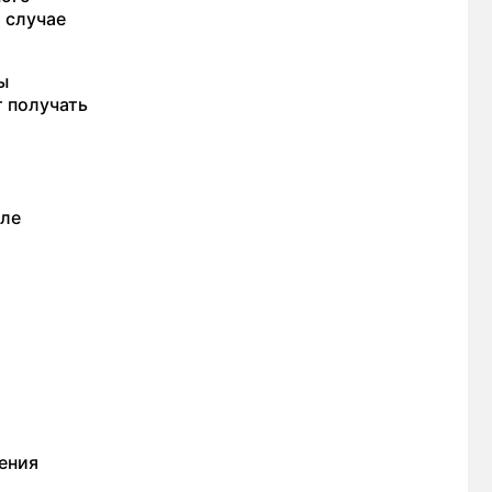
 случае
ы
т получать
еле
ения