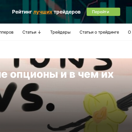
Рейтинг
лучших
трейдеров
Перейти
апперов
Статьи ↓
Трейдеры
Статьи о трейдинге
О
е опционы и в чем их