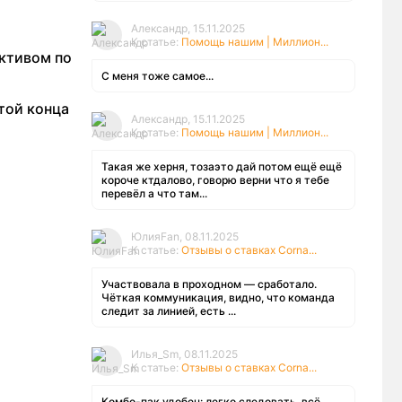
Александр, 15.11.2025
К статье:
Помощь нашим | Миллион...
ктивом по
С меня тоже самое...
той конца
Александр, 15.11.2025
К статье:
Помощь нашим | Миллион...
Такая же херня, тозаэто дай потом ещё ещё
короче ктдалово, говорю верни что я тебе
перевёл а что там...
ЮлияFan, 08.11.2025
К статье:
Отзывы о ставках Corna...
Участвовала в проходном — сработало.
Чёткая коммуникация, видно, что команда
следит за линией, есть ...
Илья_Sm, 08.11.2025
К статье:
Отзывы о ставках Corna...
Комбо-пак удобен: легко следовать, всё