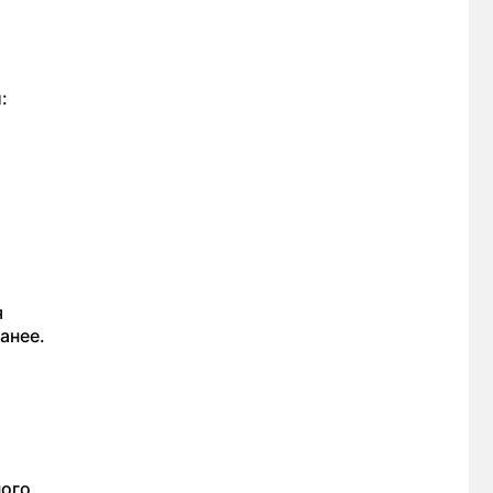
:
я
анее.
ного