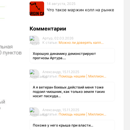
14 августа, 2025
Что такое маржин колл на рынке
Комментарии
Артур, 02.03.2026
К статье:
Можно ли доверять капп...
Хорошую динамику демонстрируют
прогнозы Артура....
Александр, 15.11.2025
К статье:
Помощь нашим | Миллион...
А я ветеран боевых действий меня тоже
подоил чмошник, как только земля таких
носит паскуда...
Александр, 15.11.2025
К статье:
Помощь нашим | Миллион...
Похоже у него крыша при власти...