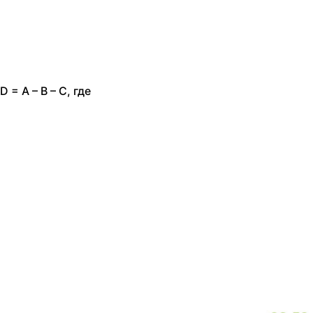
D = A – B – C, где